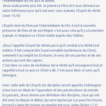
l’intermédiaire du Fils qu’il le donne.
Jésus avait promis plus tôt: Je prierai Le Père et il vous donnera un
autre Défenseur pour qu’il soit avec vous à jamais: L’Esprit de Vérité.
(Jean 14,16)
L’Esprit vient du Père par l’intermédiaire du Fils. Il est la nouvelle
présence de Dieu et de son Règne: c’est pour cela qu’il y a la mention
à jamais. Il remplace Le Christ visible auprès des fidèles.
Jésus l’appelle L’Esprit de Vérité parce qu’il conduit à la Vérité tout
entière. Il fait comprendre la personnalité mystérieuse du Christ,
comment il accomplit les Écritures, le sens de ses paroles et de ses
actions qui sont des signes.
C’est dans ce sens de révélateur de la Vérité qu’il enseignera tout et
rappellera tout ce que Le Christ a dit. C’est aussi dans ce sens qu’il
témoigne.
Avec cette aide de L’Esprit, les disciples seront appelés à témoigner
à leur tour en dépit de l’opposition et des persécutions du monde.
En passant, Jésus donne une définition des disciples, ceux qui ont
été avec lui depuis le début, qui sera reprise par Luc pour les Douze,
lorsqu’il s’agira de trouver un remplaçant pour Judas (Actes 1,21).