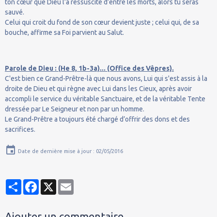
ton cœur que Dieu l’a ressuscité d’entre les morts, alors tu seras
sauvé.
Celui qui croit du fond de son cœur devient juste ; celui qui, de sa
bouche, affirme sa Foi parvient au Salut.
Parole de Dieu : (He 8, 1b-3a)... (Office des Vêpres).
C'est bien ce Grand-Prêtre-là que nous avons, Lui qui s'est assis à la
droite de Dieu et qui règne avec Lui dans les Cieux, après avoir
accompli le service du véritable Sanctuaire, et de la véritable Tente
dressée par Le Seigneur et non par un homme.
Le Grand-Prêtre a toujours été chargé d’offrir des dons et des
sacrifices.
Date de dernière mise à jour : 02/05/2016
Partager
Facebook
X
Email
Ajouter un commentaire