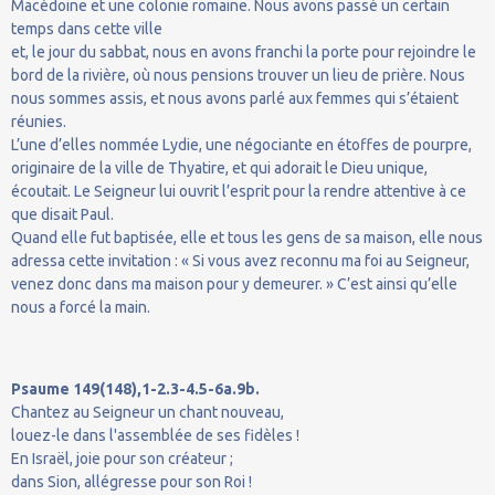
Macédoine et une colonie romaine. Nous avons passé un certain
temps dans cette ville
et, le jour du sabbat, nous en avons franchi la porte pour rejoindre le
bord de la rivière, où nous pensions trouver un lieu de prière. Nous
nous sommes assis, et nous avons parlé aux femmes qui s’étaient
réunies.
L’une d’elles nommée Lydie, une négociante en étoffes de pourpre,
originaire de la ville de Thyatire, et qui adorait le Dieu unique,
écoutait. Le Seigneur lui ouvrit l’esprit pour la rendre attentive à ce
que disait Paul.
Quand elle fut baptisée, elle et tous les gens de sa maison, elle nous
adressa cette invitation : « Si vous avez reconnu ma foi au Seigneur,
venez donc dans ma maison pour y demeurer. » C’est ainsi qu’elle
nous a forcé la main.
Psaume 149(148),1-2.3-4.5-6a.9b.
Chantez au Seigneur un chant nouveau,
louez-le dans l'assemblée de ses fidèles !
En Israël, joie pour son créateur ;
dans Sion, allégresse pour son Roi !