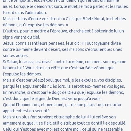
En ce temps-là, Jésus expulsait un démon qui rendait un homme
muet. Lorsque le démon fut sorti, le muet se mit à parler, et les foules
furent dans l’admiration.
Mais certains d’entre eux dirent : « C’est par Béelzéboul, le chef des
démons, qu’il expulse les démons. »
D’autres, pour le mettre à l’épreuve, cherchaient à obtenir de lui un
signe venant du ciel.
Jésus, connaissant leurs pensées, leur dit : « Tout royaume divisé
contre lui-même devient désert, ses maisons s’écroulent les unes
sur les autres.
Si Satan, lui aussi, est divisé contre lui-même, comment son royaume
tiendra-t-il ? Vous dites en effet que c’est par Béelzéboul que
j’expulse les démons.
Mais si c’est par Béelzéboul que moi, je les expulse, vos disciples,
par qui les expulsent-ils ? Dès lors, ils seront eux-mêmes vos juges.
En revanche, si c’est par le doigt de Dieu que j’expulse les démons,
c’est donc que le règne de Dieu est venu jusqu’à vous.
Quand l’homme fort, et bien armé, garde son palais, tout ce qui lui
appartient est en sécurité.
Mais si un plus fort survient et triomphe de lui, il lui enlève son
armement auquel il se fiait, et il distribue tout ce dont il l’a dépouillé.
Celui qui n’est pas avec moi est contre moi ; celui qui ne rassemble