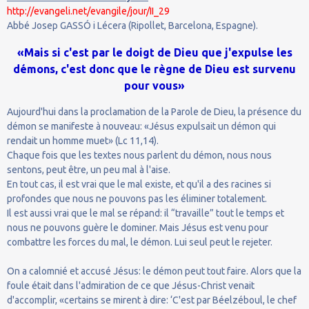
http://evangeli.net/evangile/jour/II_29
Abbé Josep GASSÓ i Lécera (Ripollet, Barcelona, Espagne).
«Mais si c'est par le doigt de Dieu que j'expulse les
démons, c'est donc que le règne de Dieu est survenu
pour vous»
Aujourd'hui dans la proclamation de la Parole de Dieu, la présence du
démon se manifeste à nouveau: «Jésus expulsait un démon qui
rendait un homme muet» (Lc 11,14).
Chaque fois que les textes nous parlent du démon, nous nous
sentons, peut être, un peu mal à l'aise.
En tout cas, il est vrai que le mal existe, et qu'il a des racines si
profondes que nous ne pouvons pas les éliminer totalement.
Il est aussi vrai que le mal se répand: il “travaille” tout le temps et
nous ne pouvons guère le dominer. Mais Jésus est venu pour
combattre les forces du mal, le démon. Lui seul peut le rejeter.
On a calomnié et accusé Jésus: le démon peut tout faire. Alors que la
foule était dans l'admiration de ce que Jésus-Christ venait
d'accomplir, «certains se mirent à dire: ‘C'est par Béelzéboul, le chef