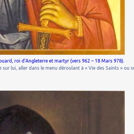
uard, roi d'Angleterre et martyr (vers 962 – 18 Mars 978).
 sur lui, aller dans le menu déroulant à « Vie des Saints » ou s