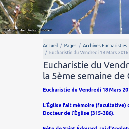
Accueil
Pages
Archives Eucharisties
Eucharistie du Vendredi 18 Mars 2016
Eucharistie du Vend
la 5ème semaine de
Eucharistie du Vendredi 18 Mars 201
L’Église fait mémoire (facultative) 
Docteur de l'Église (315-386).
Fête de Saint Édouard, roi d'Anglet