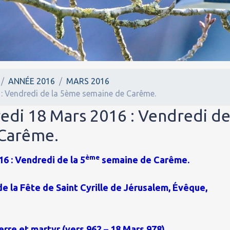
ANNÉE 2016
MARS 2016
 : Vendredi de la 5ème semaine de Carême.
redi 18 Mars 2016 : Vendredi d
 Carême.
ème
6 : Vendredi de la 5
semaine de Carême.
de la Fête de Saint Cyrille de Jérusalem, Évêque,
erre et martyr (vers 962 – 18 Mars 978).