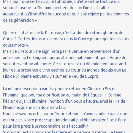
Mais pour que cette victoire fût totale, qu’elle inclue tout ce qui
séparait jusque-là l’homme pécheur de son Dieu, « il fallait
auparavant qu’il souffre beaucoup et qu’il soit rejeté par les hommes
de sa génération ».
Qu’en est-il alors de la Parousie, c'est-à-dire du retour glorieux du
Christ ? Certes Jésus « reviendra dans la Gloire pour juger les vivants
et les morts ».
Mais ce « retour » ne signifiera pas la venue en provenance d’un
autre lieu où Le Seigneur aurait attendu patiemment que l’Heure de
son intervention ait sonné. Ce retour sera un dévoilement au grand
jour de la présence divine cachée au cœur du monde depuis que Le
Fils de l’Homme est venu y allumer le Feu de L’Esprit.
La même description vaudra pour le retour en Gloire du Fils de
l’homme, que pour sa glorification au matin de Pâques : « Comme
l’éclair qui jaillit illumine l’horizon d’un bout à l’autre, ainsi le Fils de
l’Homme, quand son Jour sera là ».
Nous ne savons ni le jour ni l’heure et nous n’avons même pas à nous
en soucier. Notre préoccupation devrait plutôt consister à tout faire
pour être prêts à le reconnaître et à l’accueillir.
Si nous investissions dans la prière et le service fraternel, le temps