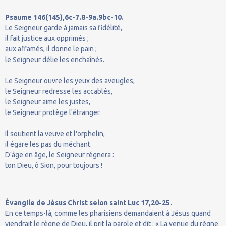
Psaume 146(145),6c-7.8-9a.9bc-10.
Le Seigneur garde à jamais sa fidélité,
il fait justice aux opprimés ;
aux affamés, il donne le pain ;
le Seigneur délie les enchaînés.
Le Seigneur ouvre les yeux des aveugles,
le Seigneur redresse les accablés,
le Seigneur aime les justes,
le Seigneur protège l'étranger.
Il soutient la veuve et l'orphelin,
il égare les pas du méchant.
D'âge en âge, le Seigneur régnera :
ton Dieu, ô Sion, pour toujours !
Évangile de Jésus Christ selon saint Luc 17,20-25.
En ce temps-là, comme les pharisiens demandaient à Jésus quand
viendrait le règne de Dieu, il prit la parole et dit : « La venue du règne