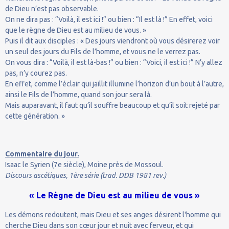
de Dieu n’est pas observable.
On ne dira pas : “Voilà, il est ici !” ou bien : “Il est là !” En effet, voici
que le règne de Dieu est au milieu de vous. »
Puis il dit aux disciples : « Des jours viendront où vous désirerez voir
un seul des jours du Fils de l’homme, et vous ne le verrez pas.
On vous dira : “Voilà, il est là-bas !” ou bien : “Voici, il est ici !” N’y allez
pas, n’y courez pas.
En effet, comme l’éclair qui jaillit illumine l’horizon d’un bout à l’autre,
ainsi le Fils de l’homme, quand son jour sera là.
Mais auparavant, il faut qu’il souffre beaucoup et qu’il soit rejeté par
cette génération. »
Commentaire du jour.
Isaac le Syrien (7e siècle), Moine près de Mossoul.
Discours ascétiques, 1ère série (trad. DDB 1981 rev.)
« Le Règne de Dieu est au milieu de vous »
Les démons redoutent, mais Dieu et ses anges désirent l'homme qui
cherche Dieu dans son cœur jour et nuit avec ferveur, et qui