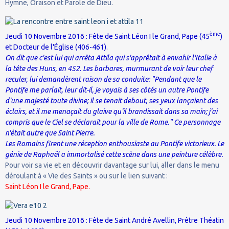
Hymne, Oraison et Parole de Dieu.
ème
Jeudi 10 Novembre 2016 : Fête de Saint Léon I le Grand, Pape (45
)
et Docteur de l'Église (406-461).
On dit que c'est lui qui arrêta Attila qui s'apprêtait à envahir l'Italie à
la tête des Huns, en 452. Les barbares, murmurant de voir leur chef
reculer, lui demandèrent raison de sa conduite: "Pendant que le
Pontife me parlait, leur dit-il, je voyais à ses côtés un autre Pontife
d'une majesté toute divine; il se tenait debout, ses yeux lançaient des
éclairs, et il me menaçait du glaive qu'il brandissait dans sa main; j'ai
compris que le Ciel se déclarait pour la ville de Rome." Ce personnage
n'était autre que Saint Pierre.
Les Romains firent une réception enthousiaste au Pontife victorieux. Le
génie de Raphaël a immortalisé cette scène dans une peinture célèbre.
Pour voir sa vie et en découvrir davantage sur lui, aller dans le menu
déroulant à « Vie des Saints » ou sur le lien suivant :
Saint Léon I le Grand, Pape.
Jeudi 10 Novembre 2016 : Fête de Saint André Avellin, Prêtre Théatin