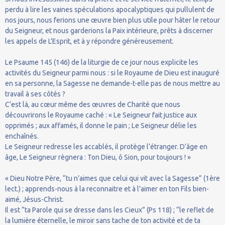
perdu à lire les vaines spéculations apocalyptiques qui pullulent de
nos jours, nous ferions une œuvre bien plus utile pour hâter le retour
du Seigneur, et nous garderions la Paix intérieure, prêts à discerner
les appels de L’Esprit, et à y répondre généreusement.
Le Psaume 145 (146) de la liturgie de ce jour nous explicite les
activités du Seigneur parmi nous : si le Royaume de Dieu est inauguré
en sa personne, la Sagesse ne demande-t-elle pas de nous mettre au
travail à ses côtés ?
C’est là, au cœur même des œuvres de Charité que nous
découvrirons le Royaume caché : « Le Seigneur fait justice aux
opprimés ; aux affamés, il donne le pain ; Le Seigneur délie les
enchaînés.
Le Seigneur redresse les accablés, il protège l’étranger. D’âge en
âge, Le Seigneur règnera : Ton Dieu, ô Sion, pour toujours ! »
« Dieu Notre Père, “tu n’aimes que celui qui vit avec la Sagesse” (1ère
lect.) ; apprends-nous à la reconnaitre et à l’aimer en ton Fils bien-
aimé, Jésus-Christ.
Il est “ta Parole qui se dresse dans les Cieux” (Ps 118) ; “le reflet de
la lumière éternelle, le miroir sans tache de ton activité et de ta