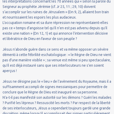
les interprétations concernant les 70 années qui « selon la parole du
Seigneur au prophète Jérémie (cf. Jr 25, 11 ; 29, 10) doivent
s’accomplir sur les ruines de Jérusalem » (Dn 9, 2), allaient bon train
et nourrissaient les espoirs les plus audacieux.
L’occupation romaine et sa dure répression ne représentaient-elles
pas ce « temps d’angoisse tel qu’il n’en est pas advenu depuis qu’il
existe une nation » (Dn 12, 1) et qui annonce l’intervention décisive
et libératrice de Dieu en faveur de son peuple ?
Jésus n’abonde guère dans ce sens et va même opposer un sévère
démenti à cette fébrilité eschatologique : « le Règne de Dieu ne vient
pas d’une manière visible » ; sa venue est même si peu spectaculaire,
qu’il est déjà instauré sans que ses interlocuteurs ne s’en soient
aperçus !
Jésus ne désigne pas le « lieu » de l’avènement du Royaume, mais il a
suffisamment accompli de signes messianiques pour permettre de
conclure que le Règne de Dieu est inauguré en sa personne.
N’a-t-il pas manifesté son autorité sur les démons ? Guéri les malades
? Purifié les lépreux ? Ressuscité les morts ? Par respect de la liberté
de ses interlocuteurs, Jésus a cependant toujours gardé une grande
discrétion, même lorsqu’il accomplissait des signes particulièrement