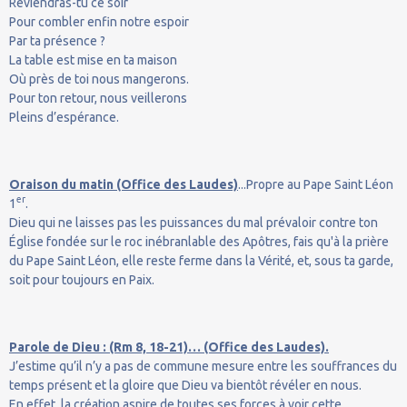
Reviendras-tu ce soir
Pour combler enfin notre espoir
Par ta présence ?
La table est mise en ta maison
Où près de toi nous mangerons.
Pour ton retour, nous veillerons
Pleins d’espérance.
Oraison du matin (Office des Laudes)
...Propre au Pape Saint Léon
er
1
.
Dieu qui ne laisses pas les puissances du mal prévaloir contre ton
Église fondée sur le roc inébranlable des Apôtres, fais qu'à la prière
du Pape Saint Léon, elle reste ferme dans la Vérité, et, sous ta garde,
soit pour toujours en Paix.
Parole de Dieu : (Rm 8, 18-21)… (Office des Laudes).
J’estime qu’il n’y a pas de commune mesure entre les souffrances du
temps présent et la gloire que Dieu va bientôt révéler en nous.
En effet, la création aspire de toutes ses forces à voir cette