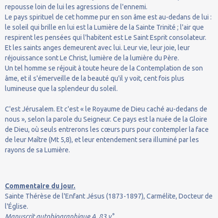
repousse loin de lui les agressions de l'ennemi.
Le pays spirituel de cet homme pur en son âme est au-dedans de lui :
le soleil qui brille en lui est la Lumière de la Sainte Trinité ; l'air que
respirent les pensées qui l'habitent est Le Saint Esprit consolateur.
Et les saints anges demeurent avec lui. Leur vie, leur joie, leur
réjouissance sont Le Christ, lumière de la lumière du Père.
Un tel homme se réjouit à toute heure de la Contemplation de son
âme, et il s'émerveille de la beauté qu'il y voit, cent fois plus
lumineuse que la splendeur du soleil.
C'est Jérusalem. Et c'est « le Royaume de Dieu caché au-dedans de
nous », selon la parole du Seigneur. Ce pays est la nuée de la Gloire
de Dieu, où seuls entrerons les cœurs purs pour contempler la face
de leur Maître (Mt 5,8), et leur entendement sera illuminé par les
rayons de sa Lumière.
Commentaire du jour.
Sainte Thérèse de l'Enfant Jésus (1873-1897), Carmélite, Docteur de
l'Église.
Manuscrit autobiographique A, 83 v°