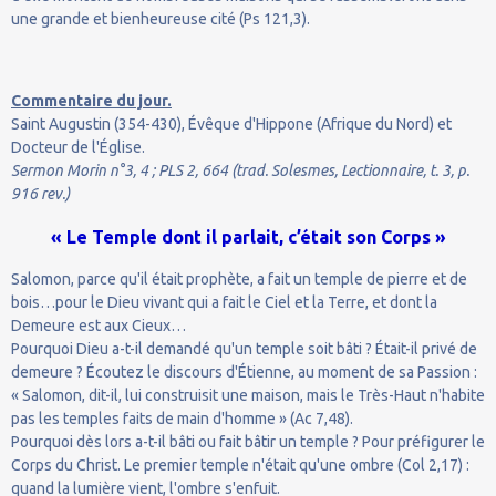
une grande et bienheureuse cité (Ps 121,3).
Commentaire du jour.
Saint Augustin (354-430), Évêque d'Hippone (Afrique du Nord) et
Docteur de l'Église.
Sermon Morin n°3, 4 ; PLS 2, 664 (trad. Solesmes, Lectionnaire, t. 3, p.
916 rev.)
« Le Temple dont il parlait, c’était son Corps »
Salomon, parce qu'il était prophète, a fait un temple de pierre et de
bois…pour le Dieu vivant qui a fait le Ciel et la Terre, et dont la
Demeure est aux Cieux…
Pourquoi Dieu a-t-il demandé qu'un temple soit bâti ? Était-il privé de
demeure ? Écoutez le discours d'Étienne, au moment de sa Passion :
« Salomon, dit-il, lui construisit une maison, mais le Très-Haut n'habite
pas les temples faits de main d'homme » (Ac 7,48).
Pourquoi dès lors a-t-il bâti ou fait bâtir un temple ? Pour préfigurer le
Corps du Christ. Le premier temple n'était qu'une ombre (Col 2,17) :
quand la lumière vient, l'ombre s'enfuit.