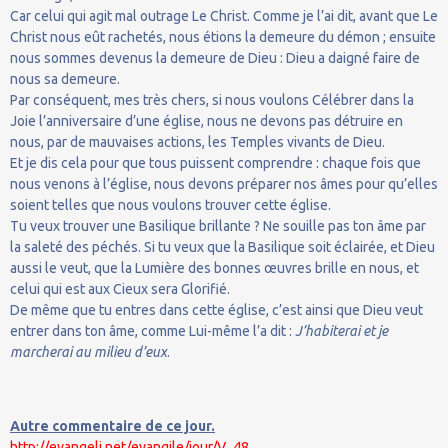
Car celui qui agit mal outrage Le Christ. Comme je l’ai dit, avant que Le
Christ nous eût rachetés, nous étions la demeure du démon ; ensuite
nous sommes devenus la demeure de Dieu : Dieu a daigné faire de
nous sa demeure.
Par conséquent, mes très chers, si nous voulons Célébrer dans la
Joie l’anniversaire d’une église, nous ne devons pas détruire en
nous, par de mauvaises actions, les Temples vivants de Dieu.
Et je dis cela pour que tous puissent comprendre : chaque fois que
nous venons à l’église, nous devons préparer nos âmes pour qu’elles
soient telles que nous voulons trouver cette église.
Tu veux trouver une Basilique brillante ? Ne souille pas ton âme par
la saleté des péchés. Si tu veux que la Basilique soit éclairée, et Dieu
aussi le veut, que la Lumière des bonnes œuvres brille en nous, et
celui qui est aux Cieux sera Glorifié.
De même que tu entres dans cette église, c’est ainsi que Dieu veut
entrer dans ton âme, comme Lui-même l’a dit :
J’habiterai et je
marcherai au milieu d’eux
.
Autre commentaire de ce jour.
http://evangeli.net/evangile/jour/V_48