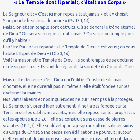
« Le Temple dont il parlait, c'était son Corps »
Le Seigneur dit : « C'est ici mon repos à tout jamais » et il « choisit
Sion pour le lieu de sa demeure » (Ps 131,14).
Mais Sion et son temple sont détruits. Où se tiendra le trône éternel
de Dieu ? Où sera son repos à tout jamais ? Où sera son temple pour
qu'il y habite ?
L'apôtre Paul nous répond : « Le Temple de Dieu, c'est vous ; en vous
habite L'Esprit de Dieu » (1Co 3,16).
Voilà la maison et le Temple de Dieu ; ils sont remplis de sa doctrine
et de sa puissance. Ils sont le séjour de la sainteté du Cœur de Dieu.
Mais cette demeure, c'est Dieu qui l'édifie. Construite de main
d'homme, elle ne durerait pas, ni même si elle était fondée sur les
doctrines humaines.
Nos vains labeurs et nos inquiétudes ne suffisent pas à la protéger.
Le Seigneur s'y prend bien autrement ; il ne l'a pas fondée sur la
Terre ni sur les sables mouvants, mais elle repose sur les prophètes
et les apôtres (Ep 2,20) ; elle se construit sans cesse de pierres
vivantes (1P 2,5). Elle se développera jusqu'aux ultimes dimensions
du Corps du Christ. Sans cesse son édification se poursuit ; autour
d'elle montent de nombreuses maisons qui se rassembleront dans