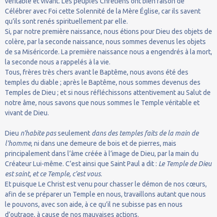
véritable et vivant. Les peuples Chrétiens ont bien raison de
Célébrer avec Foi cette Solennité de la Mère Église, car ils savent
qu’ils sont renés spirituellement par elle.
Si, par notre première naissance, nous étions pour Dieu des objets de
colère, par la seconde naissance, nous sommes devenus les objets
de sa Miséricorde. La première naissance nous a engendrés à la mort,
la seconde nous a rappelés à la vie.
Tous, frères très chers avant le Baptême, nous avons été des
temples du diable ; après le Baptême, nous sommes devenus des
Temples de Dieu ; et si nous réfléchissons attentivement au Salut de
notre âme, nous savons que nous sommes le Temple véritable et
vivant de Dieu.
Dieu
n’habite pas
seulement
dans des temples faits de la main de
l’homme
, ni dans une demeure de bois et de pierres, mais
principalement dans l’âme créée à l’image de Dieu, par la main du
Créateur Lui-même. C’est ainsi que Saint Paul a dit :
Le Temple de Dieu
est saint, et ce Temple, c’est vous
.
Et puisque Le Christ est venu pour chasser le démon de nos cœurs,
afin de se préparer un Temple en nous, travaillons autant que nous
le pouvons, avec son aide, à ce qu’il ne subisse pas en nous
d’outrage, à cause de nos mauvaises actions.