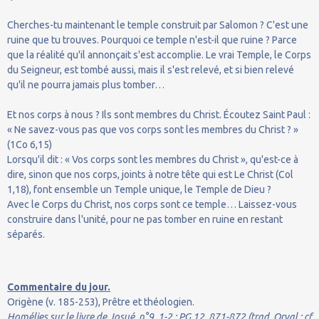
Cherches-tu maintenant le temple construit par Salomon ? C'est une
ruine que tu trouves. Pourquoi ce temple n'est-il que ruine ? Parce
que la réalité qu'il annonçait s'est accomplie. Le vrai Temple, le Corps
du Seigneur, est tombé aussi, mais il s'est relevé, et si bien relevé
qu'il ne pourra jamais plus tomber…
Et nos corps à nous ? Ils sont membres du Christ. Écoutez Saint Paul :
« Ne savez-vous pas que vos corps sont les membres du Christ ? »
(1Co 6,15)
Lorsqu'il dit : « Vos corps sont les membres du Christ », qu'est-ce à
dire, sinon que nos corps, joints à notre tête qui est Le Christ (Col
1,18), font ensemble un Temple unique, le Temple de Dieu ?
Avec le Corps du Christ, nos corps sont ce temple… Laissez-vous
construire dans l'unité, pour ne pas tomber en ruine en restant
séparés.
Commentaire du jour.
Origène (v. 185-253), Prêtre et théologien.
Homélies sur le livre de Josué, n°9, 1-2 ; PG 12, 871-872 (trad. Orval ; cf