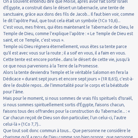
On a souvent entendu dire que Moïse, après avoir fait sortir Israël
d'Égypte, a construit dans le désert un tabernacle, une tente de
sanctuaire, grâce aux dons des fils de Jacob... Il faut bien voir, comme
le dit l'apôtre Paul, que tout cela était un symbole (1Co 10,6)...
C'est vous, mes frères, qui êtes maintenant le Tabernacle de Dieu, le
Temple de Dieu, comme l'explique l'apôtre : « Le Temple de Dieu est
saint, et ce Temple, c'est vous ».
Temple où Dieu régnera éternellement, vous êtes sa tente parce
qu'il est avec vous sur la route ; il a soif en vous, il a faim en vous.
Cette tente est encore portée...dans le désert de cette vie, jusqu'à
ce que nous parvenions à la Terre de la Promesse.
Alors la tente deviendra Temple et le véritable Salomon en fera la
Dédicace « durant sept jours et encore sept jours » (1R 8,65), c'est-à-
dire le double repos...de l'immortalité pour le corps et la béatitude
pour l'âme.
Mais pour le moment, si nous sommes de vrais fils spirituels d'Israël,
si nous sommes spirituellement sortis d'Égypte, faisons chacun,
faisons tous des offrandes pour la construction du Tabernacle... : «
Car chacun reçoit de Dieu son don particulier, l'un celui-ci, l'autre
celui-là » (1Co 7,7)...
Que tout soit donc commun à tous... Que personne ne considère le
charisme qu'il a reçu de Dieu comme son bien propre ; que personne