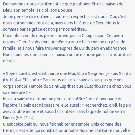
Demandons-nous maintenant ce que peut bien être la maison de
Dieu, son temple, sa cité, son Épouse.
Je ne peux le dire qu'avec crainte et respect : c'est nous. Oui, c'est
nous qui sommes tout cela, mais dans le Cœur de Dieu. Nous le
sommes par sa grâce et non par nos mérites...
L'humble aveu de nos peines provoque sa Compassion. Cet aveu
dispose Dieu à subvenir Lui-même à notre faim comme un père de
famille, et à nous faire trouver auprès de Lui du pain en abondance.
Nous sommes donc bien sa maison où ne manque jamais la nourriture
de Vie...
« Soyez saints, est-il dit, parce que Moi, Votre Seigneur, je suis Saint »
(Lv 11,44). Et l'apôtre Paul nous dit : « Ne savez-vous pas que vos
corps sont le Temple du Saint-Esprit et que L'Esprit-Saint a chez vous
sa demeure ? »
Mais la sainteté elle-même peut-elle suffire ? Au témoignage de
l'apôtre, la paix est nécessaire, elle aussi : « Recherchez, dit-il, la paix
avec tout le monde et aussi la sainteté, sans laquelle nul ne verra
Dieu » (Hé 12,14).
C'est cette paix qui nous fait habiter ensemble, unis comme des
frères, c'est elle qui construit pour notre Roi une cité toute nouvelle