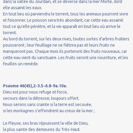
dans la vallée du Jourdain, et se déverse dans la mer Morte, dont
elle assainit les eaux.
En tout lieu où parviendra le torrent, tous les animaux pourront vivre
et foisonner. Le poisson sera très abondant, car cette eau assainit
tout ce qu'elle pénètre, et la vie apparaît en tout lieu où arrive le
torrent.
Au bord du torrent, sur les deux rives, toutes sortes d'arbres fruitiers
pousseront ; leur feuillage ne se flétrira pas et leurs fruits ne
manqueront pas. Chaque mois ils porteront des fruits nouveaux, car
cette eau vient du sanctuaire. Les fruits seront une nourriture, et les
feuilles un remède.
Psaume 46(45),2-3.5-6.8-9a.10a.
Dieu est pour nous refuge et force,
secours dans la détresse, toujours offert.
Nous serons sans crainte si la terre est secouée,
si les montagnes s'effondrent au creux de la mer ;
Le Fleuve, ses bras réjouissent la ville de Dieu,
la plus sainte des demeures du Très-Haut.