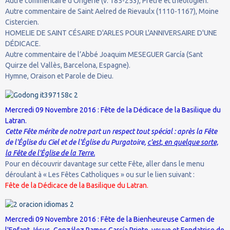
Autre commentaire d’Origène (v. 185-253), Prêtre et théologien.
Autre commentaire de Saint Aelred de Rievaulx (1110-1167), Moine
Cistercien.
HOMELIE DE SAINT CÉSAIRE D'ARLES POUR L'ANNIVERSAIRE D'UNE
DÉDICACE.
Autre commentaire de l’Abbé Joaquim MESEGUER García (Sant
Quirze del Vallès, Barcelona, Espagne).
Hymne, Oraison et Parole de Dieu.
Mercredi 09 Novembre 2016 : Fête de la Dédicace de la Basilique du
Latran.
Cette Fête mérite de notre part un respect tout spécial : après la Fête
de l'Église du Ciel et de l'Église du Purgatoire,
c'est, en quelque sorte,
la Fête de l'Église de la Terre.
Pour en découvrir davantage sur cette Fête, aller dans le menu
déroulant à « Les Fêtes Catholiques » ou sur le lien suivant :
Fête de la Dédicace de la Basilique du Latran.
Mercredi 09 Novembre 2016 : Fête de la Bienheureuse Carmen de
l'Enfant Jésus, González Ramos García Prieto, veuve et Fondatrice de