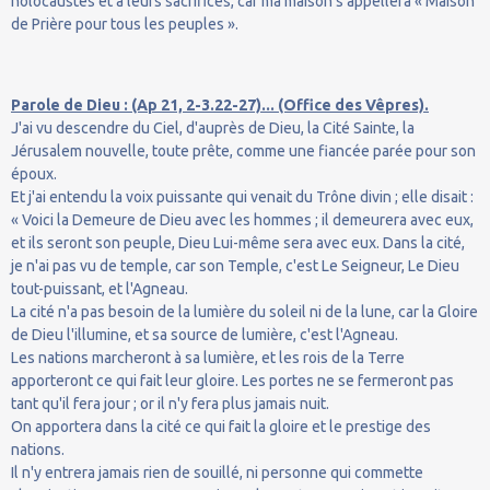
holocaustes et à leurs sacrifices, car ma maison s'appellera « Maison
de Prière pour tous les peuples ».
Parole de Dieu : (Ap 21, 2-3.22-27)... (Office des Vêpres).
J'ai vu descendre du Ciel, d'auprès de Dieu, la Cité Sainte, la
Jérusalem nouvelle, toute prête, comme une fiancée parée pour son
époux.
Et j'ai entendu la voix puissante qui venait du Trône divin ; elle disait :
« Voici la Demeure de Dieu avec les hommes ; il demeurera avec eux,
et ils seront son peuple, Dieu Lui-même sera avec eux. Dans la cité,
je n'ai pas vu de temple, car son Temple, c'est Le Seigneur, Le Dieu
tout-puissant, et l'Agneau.
La cité n'a pas besoin de la lumière du soleil ni de la lune, car la Gloire
de Dieu l'illumine, et sa source de lumière, c'est l'Agneau.
Les nations marcheront à sa lumière, et les rois de la Terre
apporteront ce qui fait leur gloire. Les portes ne se fermeront pas
tant qu'il fera jour ; or il n'y fera plus jamais nuit.
On apportera dans la cité ce qui fait la gloire et le prestige des
nations.
Il n'y entrera jamais rien de souillé, ni personne qui commette