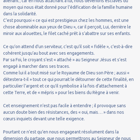
aliénant ; car en nous attachant à lui, nous devenons esclaves du
moyen qui nous était donné pour l’édification de la famille humaine
dans la solidarité.
C’est pourquoi « ce qui est prestigieux chez les hommes, est une
chose abominable aux yeux de Dieu », car il perçoit, Lui, derrière le
miroir aux alouettes, le filet caché prêt à s’abattre sur ses enfants.
Ce qu’on attend d’un serviteur, c’est qu’il soit « fidèle », c'est-à-dire
cohérent jusqu’au bout avec ses engagements.
Par sa Foi, le croyant s’est « attaché » au Seigneur Jésus et s’est
engagé à marcher dans ses traces.
Comme lui il a tout misé sur le Royaume de Dieu son Père ; aussi «
détestera-t-il » tout ce qui pourrait le détourner de cette finalité, en
particulier l’argent et ce qu’il symbolise à la fois d’attachement à
cette Terre, et de « mépris » pour les biens du Règne à venir.
Cet enseignement n’est pas facile à entendre ; il provoque sans
aucun doute bien des résistances, des « oui, mais… » dans nos
cœurs inquiets devant une telle exigence.
Pourtant ce n’est qu’en nous engageant résolument dans la
dimension du partage, que nous permettrons au Seigneur de nous