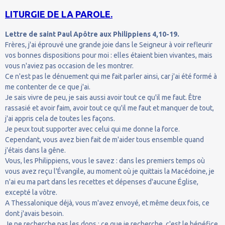
LITURGIE DE LA PAROLE.
Lettre de saint Paul Apôtre aux Philippiens 4,10-19.
Frères, j'ai éprouvé une grande joie dans le Seigneur à voir refleurir
vos bonnes dispositions pour moi : elles étaient bien vivantes, mais
vous n'aviez pas occasion de les montrer.
Ce n'est pas le dénuement qui me fait parler ainsi, car j'ai été formé à
me contenter de ce que j'ai.
Je sais vivre de peu, je sais aussi avoir tout ce qu'il me faut. Être
rassasié et avoir faim, avoir tout ce qu'il me faut et manquer de tout,
j'ai appris cela de toutes les façons.
Je peux tout supporter avec celui qui me donne la force.
Cependant, vous avez bien fait de m'aider tous ensemble quand
j'étais dans la gêne.
Vous, les Philippiens, vous le savez : dans les premiers temps où
vous avez reçu l'Évangile, au moment où je quittais la Macédoine, je
n'ai eu ma part dans les recettes et dépenses d'aucune Église,
excepté la vôtre.
A Thessalonique déjà, vous m'avez envoyé, et même deux fois, ce
dont j'avais besoin.
Je ne recherche pas les dons ; ce que je recherche, c'est le bénéfice