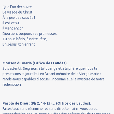
Que l’on découvre
Le visage du Christ
À la joie des sauvés !
Il est venu,
Il vient encor,
Dieu tient toujours ses promesses :
Tu nous bénis, ô notre Père,
En Jésus, ton enfant !
Oraison du matin (Office des Laudes).
Sois attentif, Seigneur, à la louange et à la prière que nous te
présentons aujourd'hui en faisant mémoire de la Vierge Marie :
rends-nous capables d'accueillir comme elle le mystère de notre
rédemption.
Parole de Dieu : (Ph 2, 14-15)… (Office des Laudes).
Faites tout sans récriminer et sans discuter ; ainsi vous serez
irréprochables et purs, vous qui êtes des enfants de Dieu sans tache