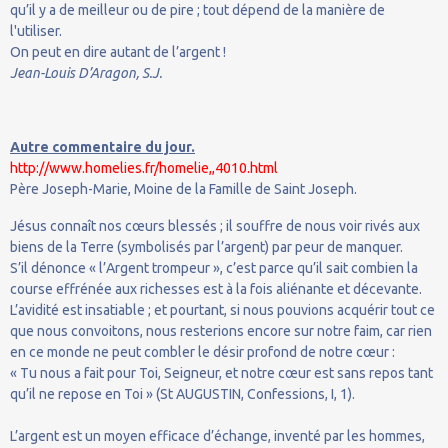
qu’il y a de meilleur ou de pire ; tout dépend de la manière de
l'utiliser.
On peut en dire autant de l’argent !
Jean-Louis D’Aragon, S.J.
Autre commentaire du jour.
http://www.homelies.fr/homelie,,4010.html
Père Joseph-Marie, Moine de la Famille de Saint Joseph.
Jésus connaît nos cœurs blessés ; il souffre de nous voir rivés aux
biens de la Terre (symbolisés par l’argent) par peur de manquer.
S’il dénonce « l’Argent trompeur », c’est parce qu’il sait combien la
course effrénée aux richesses est à la fois aliénante et décevante.
L’avidité est insatiable ; et pourtant, si nous pouvions acquérir tout ce
que nous convoitons, nous resterions encore sur notre faim, car rien
en ce monde ne peut combler le désir profond de notre cœur :
« Tu nous a fait pour Toi, Seigneur, et notre cœur est sans repos tant
qu’il ne repose en Toi » (St AUGUSTIN, Confessions, I, 1).
L’argent est un moyen efficace d’échange, inventé par les hommes,