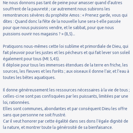
Ne nous donnons pas tant de peine pour amasser quand d'autres
souffrent de la pauvreté ; car autrement nous subirons les
remontrances sévères du prophète Amos : « Prenez garde, vous qui
dites : Quand donc la fête de la nouvelle lune sera-t-elle passée
pour que nous puissions vendre, et le sabbat, pour que nous
puissions ouvrir nos magasins ? » (8,5)...
Pratiquons nous-mêmes cette loi sublime et primordiale de Dieu, qui
fait pleuvoir pour les justes et les pécheurs et qui fait lever son soleil
également pour tous (Mt 5,45).
Il déploie pour tous les immenses étendues de la terre en friche, les
sources, les fleuves et les forêts ; aux oiseaux il donne l'air, et l'eau à
toutes les bêtes aquatiques.
Il donne généreusement les ressources nécessaires à la vie de tous ;
celles-ci ne sont pas confisquées par les puissants, limitées par une
loi, rationnées.
Elles sont communes, abondantes et par conséquent Dieu les offre
sans que personne ne soit frustré.
Car il veut honorer par cette égalité dans ses dons l'égale dignité de
la nature, et montrer toute la générosité de sa bienfaisance.