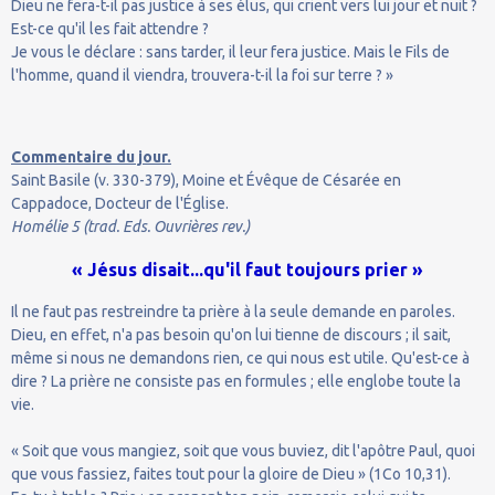
Dieu ne fera-t-il pas justice à ses élus, qui crient vers lui jour et nuit ?
Est-ce qu'il les fait attendre ?
Je vous le déclare : sans tarder, il leur fera justice. Mais le Fils de
l'homme, quand il viendra, trouvera-t-il la foi sur terre ? »
Commentaire du jour.
Saint Basile (v. 330-379), Moine et Évêque de Césarée en
Cappadoce, Docteur de l'Église.
Homélie 5 (trad. Eds. Ouvrières rev.)
« Jésus disait...qu'il faut toujours prier »
Il ne faut pas restreindre ta prière à la seule demande en paroles.
Dieu, en effet, n'a pas besoin qu'on lui tienne de discours ; il sait,
même si nous ne demandons rien, ce qui nous est utile. Qu'est-ce à
dire ? La prière ne consiste pas en formules ; elle englobe toute la
vie.
« Soit que vous mangiez, soit que vous buviez, dit l'apôtre Paul, quoi
que vous fassiez, faites tout pour la gloire de Dieu » (1Co 10,31).