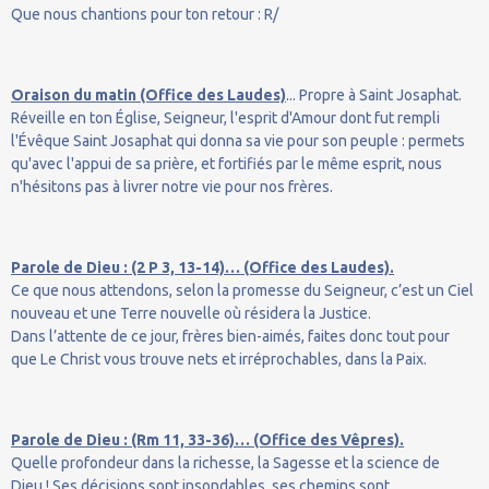
Que nous chantions pour ton retour : R/
Oraison du matin (Office des Laudes)
... Propre à Saint Josaphat.
Réveille en ton Église, Seigneur, l'esprit d'Amour dont fut rempli
l'Évêque Saint Josaphat qui donna sa vie pour son peuple : permets
qu'avec l'appui de sa prière, et fortifiés par le même esprit, nous
n'hésitons pas à livrer notre vie pour nos frères.
Parole de Dieu : (2 P 3, 13-14)… (Office des Laudes).
Ce que nous attendons, selon la promesse du Seigneur, c’est un Ciel
nouveau et une Terre nouvelle où résidera la Justice.
Dans l’attente de ce jour, frères bien-aimés, faites donc tout pour
que Le Christ vous trouve nets et irréprochables, dans la Paix.
Parole de Dieu : (Rm 11, 33-36)… (Office des Vêpres).
Quelle profondeur dans la richesse, la Sagesse et la science de
Dieu ! Ses décisions sont insondables, ses chemins sont