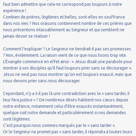
faut bien admettre que cela ne correspond pas toujours à notre
expérience !
Combien de prières, légitimes et belles, sont-elles en souffrance
dans nos vies ? Nos oraisons contiennent nombre de ces prières que
nous présentons inlassablement au Seigneur et qui semblent ne
jamais devoir se réaliser !
Comment l’expliquer ? Le Seigneur ne tiendrait-il pas ses promesses
? Non, évidemment. La raison vient de ce que nous lisons trop vite.
L’Évangile commence en effet ainsi : « Jésus disait une parabole pour
montrer à ses disciples qu'il faut toujours prier sans se décourager ».
Jésus ne veut pas nous montrer qu’on est toujours exaucé, mais que
nous devons prier sans nous décourager.
Cependant, n’y a-t-il pas là une contradiction avec le « sans tarder, il
leur fera justice » ? De nombreux désirs habitent nos cœurs depuis
notre enfance, notamment celui d’être exaucés instantanément,
quelque soit notre demande et particulièrement si nos demandes
sont légitimes.
C’est pourquoi nous sommes marqués par le « sans tarder ».
Or le Seigneur ne promet pas « sans tarder, il répondra à toutes leurs