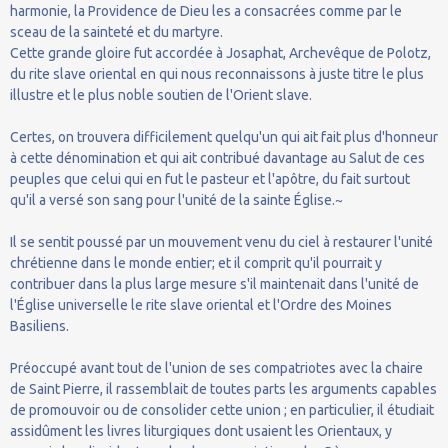
harmonie, la Providence de Dieu les a consacrées comme par le
sceau de la sainteté et du martyre.
Cette grande gloire fut accordée à Josaphat, Archevêque de Polotz,
du rite slave oriental en qui nous reconnaissons à juste titre le plus
illustre et le plus noble soutien de l'Orient slave.
Certes, on trouvera difficilement quelqu'un qui ait fait plus d'honneur
à cette dénomination et qui ait contribué davantage au Salut de ces
peuples que celui qui en fut le pasteur et l'apôtre, du fait surtout
qu'il a versé son sang pour l'unité de la sainte Église.~
Il se sentit poussé par un mouvement venu du ciel à restaurer l'unité
chrétienne dans le monde entier; et il comprit qu'il pourrait y
contribuer dans la plus large mesure s'il maintenait dans l'unité de
l'Église universelle le rite slave oriental et l'Ordre des Moines
Basiliens.
Préoccupé avant tout de l'union de ses compatriotes avec la chaire
de Saint Pierre, il rassemblait de toutes parts les arguments capables
de promouvoir ou de consolider cette union ; en particulier, il étudiait
assidûment les livres liturgiques dont usaient les Orientaux, y