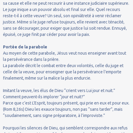
sa cause et elle ne peut recourir à une instance judiciaire supérieure.
Le juge inique a un pouvoir absolu et final sur elle. Quel recours
reste-t-il à cette veuve? Un seul, son opiniâtreté à venir réclamer
justice. Même si le juge refuse toujours, elle revient avec ténacité,
sans se décourager, pour exiger que justice lui soit rendue. Ennuyé,
épuisé, ce juge finit par céder pour avoir la paix.
Portée de la parabole
Au moyen de cette parabole, Jésus veut nous enseigner avant tout
la persévérance dans la prière.
La parabole décrit le combat entre deux volontés, celle du juge et
celle de la veuve, pour enseigner que la persévérance l'emporte
finalement, même sur la malice la plus endurcie.
Imitant la veuve, les élus de Dieu “crient vers Lui jour et nuit.”
Comment peuvent-ils implorer “jour et nuit?”
Parce que c’est L’Esprit, toujours présent, qui prie en eux et pour eux.
(Rom 8,26s) Dieu les exauce toujours, non pas “sans tarder”, mais
“soudainement, sans signe préparatoire, à l’improviste.”
Pourquoi les silences de Dieu, qui semblent correspondre aux refus