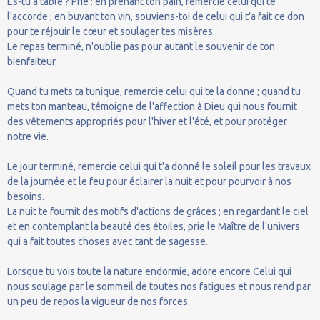
Es-tu à table ? Prie : en prenant ton pain, remercie celui qui te
l'accorde ; en buvant ton vin, souviens-toi de celui qui t'a fait ce don
pour te réjouir le cœur et soulager tes misères.
Le repas terminé, n'oublie pas pour autant le souvenir de ton
bienfaiteur.
Quand tu mets ta tunique, remercie celui qui te la donne ; quand tu
mets ton manteau, témoigne de l'affection à Dieu qui nous fournit
des vêtements appropriés pour l'hiver et l'été, et pour protéger
notre vie.
Le jour terminé, remercie celui qui t'a donné le soleil pour les travaux
de la journée et le feu pour éclairer la nuit et pour pourvoir à nos
besoins.
La nuit te fournit des motifs d'actions de grâces ; en regardant le ciel
et en contemplant la beauté des étoiles, prie le Maître de l'univers
qui a fait toutes choses avec tant de sagesse.
Lorsque tu vois toute la nature endormie, adore encore Celui qui
nous soulage par le sommeil de toutes nos fatigues et nous rend par
un peu de repos la vigueur de nos forces.