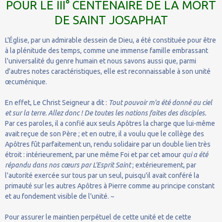
POUR LE III° CENTENAIRE DE LA MORT
DE SAINT JOSAPHAT
L'Église, par un admirable dessein de Dieu, a été constituée pour être
à la plénitude des temps, comme une immense famille embrassant
l'universalité du genre humain et nous savons aussi que, parmi
d'autres notes caractéristiques, elle est reconnaissable à son unité
œcuménique.
En effet, Le Christ Seigneur a dit :
Tout pouvoir m'a été donné au ciel
et sur la terre. Allez donc ! De toutes les nations faites des disciples.
Par ces paroles, il a confié aux seuls Apôtres la charge que lui-même
avait reçue de son Père ; et en outre, il a voulu que le collège des
Apôtres fût parfaitement un, rendu solidaire par un double lien très
étroit : intérieurement, par une même Foi et par cet amour
qui a été
répandu dans nos cœurs par L'Esprit Saint
; extérieurement, par
l'autorité exercée sur tous par un seul, puisqu'il avait conféré la
primauté sur les autres Apôtres à Pierre comme au principe constant
et au fondement visible de l'unité. ~
Pour assurer le maintien perpétuel de cette unité et de cette