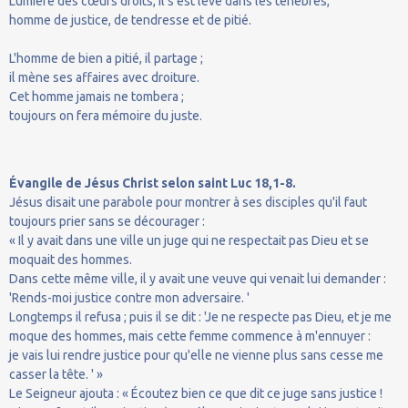
Lumière des cœurs droits, il s'est levé dans les ténèbres,
homme de justice, de tendresse et de pitié.
L'homme de bien a pitié, il partage ;
il mène ses affaires avec droiture.
Cet homme jamais ne tombera ;
toujours on fera mémoire du juste.
Évangile de Jésus Christ selon saint Luc 18,1-8.
Jésus disait une parabole pour montrer à ses disciples qu'il faut
toujours prier sans se décourager :
« Il y avait dans une ville un juge qui ne respectait pas Dieu et se
moquait des hommes.
Dans cette même ville, il y avait une veuve qui venait lui demander :
'Rends-moi justice contre mon adversaire. '
Longtemps il refusa ; puis il se dit : 'Je ne respecte pas Dieu, et je me
moque des hommes, mais cette femme commence à m'ennuyer :
je vais lui rendre justice pour qu'elle ne vienne plus sans cesse me
casser la tête. ' »
Le Seigneur ajouta : « Écoutez bien ce que dit ce juge sans justice !