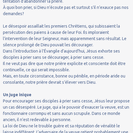
tentation d’abandonner la prière.
À quoi bon prier, si Dieu n’écoute pas et surtout s’il n’exauce pas nos
demandes?
Le désespoir assaillait les premiers Chrétiens, qui subissaient la
persécution des païens à cause de leur Foi. Ils imploraient
l’intervention de leur Seigneur, mais apparemment sans résultat. Le
silence prolongé de Dieu pouvait les décourager.
Dans l’introduction à l’Évangile d’aujourd’hui, Jésus exhorte ses
disciples à prier sans se décourager, à prier sans cesse.
Il ne veut pas dire que notre prière explicite et consciente doit être
continuelle, ce qui serait impossible.
Mais, en toute circonstance, bonne ou pénible, en période aride ou
consolante, notre prière devrait s’élever vers Dieu.
Un juge inique
Pour encourager ses disciples à prier sans cesse, Jésus leur propose
un cas désespéré. Le juge, qui a le pouvoir d’exaucer la veuve, est un
fonctionnaire corrompu et sans aucun scrupule. Dans ce monde
ancien, il n'est redevable à personne.
La loi de Dieu ne le trouble guère et sa réputation de vénalité le
laisse indifférent. L’adversaire de la veuve retient probablement une