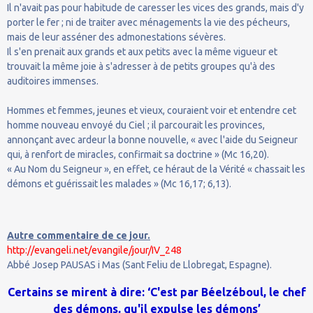
Il n'avait pas pour habitude de caresser les vices des grands, mais d'y
porter le fer ; ni de traiter avec ménagements la vie des pécheurs,
mais de leur asséner des admonestations sévères.
Il s'en prenait aux grands et aux petits avec la même vigueur et
trouvait la même joie à s'adresser à de petits groupes qu'à des
auditoires immenses.
Hommes et femmes, jeunes et vieux, couraient voir et entendre cet
homme nouveau envoyé du Ciel ; il parcourait les provinces,
annonçant avec ardeur la bonne nouvelle, « avec l'aide du Seigneur
qui, à renfort de miracles, confirmait sa doctrine » (Mc 16,20).
« Au Nom du Seigneur », en effet, ce héraut de la Vérité « chassait les
démons et guérissait les malades » (Mc 16,17; 6,13).
Autre commentaire de ce jour.
http://evangeli.net/evangile/jour/IV_248
Abbé Josep PAUSAS i Mas (Sant Feliu de Llobregat, Espagne).
Certains se mirent à dire: ‘C'est par Béelzéboul, le chef
des démons, qu'il expulse les démons’