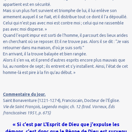
appartient est en sécurité.
Mais si un plus fort survient et triomphe de lui, il lui enlève son
armement auquel il se fiait, et il distribue tout ce dont il l’a dépouillé.
Celui qui n’est pas avec moi est contre moi ; celui qui ne rassemble
pas avec moi disperse. »
Quand l’esprit impur est sorti de l’homme, il parcourt des lieux arides
en cherchant où se reposer. Et il ne trouve pas. Alors il se dit : “Je vais
retourner dans ma maison, d’où je suis sorti.”
En arrivant, il la trouve balayée et bien rangée.
Alors il s’en va, et il prend d’autres esprits encore plus mauvais que
lui, au nombre de sept ; ils entrent et s’y installent. Ainsi, l’état de cet
homme-là est pire à la fin qu’au début. »
Commentaire du jour.
Saint Bonaventure (1221-1274), Franciscain, Docteur de l'Église.
Vie de Saint François, Legenda major, ch. 12 (trad. Vorreux, Éds
franciscaines 1951, p. 675)
« Si c'est par L'Esprit de Dieu que j'expulse les
démons, c'est donc que le Règne de Dieu est survenu