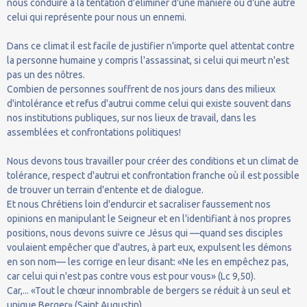
nous conduire à la tentation d'éliminer d'une manière ou d'une autre
celui qui représente pour nous un ennemi.
Dans ce climat il est facile de justifier n'importe quel attentat contre
la personne humaine y compris l'assassinat, si celui qui meurt n'est
pas un des nôtres.
Combien de personnes souffrent de nos jours dans des milieux
d'intolérance et refus d'autrui comme celui qui existe souvent dans
nos institutions publiques, sur nos lieux de travail, dans les
assemblées et confrontations politiques!
Nous devons tous travailler pour créer des conditions et un climat de
tolérance, respect d'autrui et confrontation franche où il est possible
de trouver un terrain d'entente et de dialogue.
Et nous Chrétiens loin d'endurcir et sacraliser faussement nos
opinions en manipulant le Seigneur et en l'identifiant à nos propres
positions, nous devons suivre ce Jésus qui —quand ses disciples
voulaient empêcher que d'autres, à part eux, expulsent les démons
en son nom— les corrige en leur disant: «Ne les en empêchez pas,
car celui qui n'est pas contre vous est pour vous» (Lc 9,50).
Car,... «Tout le chœur innombrable de bergers se réduit à un seul et
unique Berger» (Saint Augustin).