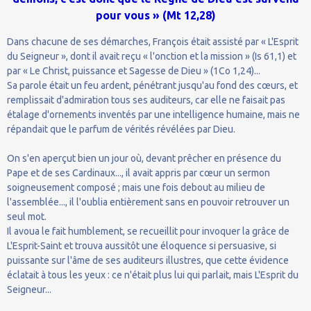
pour vous » (Mt 12,28)
Dans chacune de ses démarches, François était assisté par « L'Esprit
du Seigneur », dont il avait reçu « l'onction et la mission » (Is 61,1) et
par « Le Christ, puissance et Sagesse de Dieu » (1Co 1,24)...
Sa parole était un feu ardent, pénétrant jusqu'au fond des cœurs, et
remplissait d'admiration tous ses auditeurs, car elle ne faisait pas
étalage d'ornements inventés par une intelligence humaine, mais ne
répandait que le parfum de vérités révélées par Dieu.
On s'en aperçut bien un jour où, devant prêcher en présence du
Pape et de ses Cardinaux..., il avait appris par cœur un sermon
soigneusement composé ; mais une fois debout au milieu de
l'assemblée..., il l'oublia entièrement sans en pouvoir retrouver un
seul mot.
Il avoua le fait humblement, se recueillit pour invoquer la grâce de
L'Esprit-Saint et trouva aussitôt une éloquence si persuasive, si
puissante sur l'âme de ses auditeurs illustres, que cette évidence
éclatait à tous les yeux : ce n'était plus lui qui parlait, mais L'Esprit du
Seigneur...