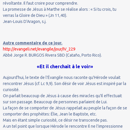
révoltante. Il faut croire pour comprendre.
La promesse de Jésus à Marthe se réalise alors : « Si tu crois, tu
verras la Gloire de Dieu » (Jn 11,40).
Jean-Louis D'Aragon, s.j.
Autre commentaire de ce jour.
http://evangeli.net/evangile/jour/IV_229
Abbé Jorge R. BURGOS Rivera SBD (Cataño, Porto Rico).
«Et il cherchait à le voir»
Aujourd'hui, le texte de l'Évangile nous raconte qu'Hérode voulait
rencontrer Jésus (cf. Lc 9,9). Son désir de voir Jésus est inspiré par la
curiosité.
On parlait beaucoup de Jésus à cause des miracles qu'Il effectuait
sur son passage. Beaucoup de personnes parlaient de Lui.
La façon de se comporter de Jésus rappelait au peuple la façon de se
comporter des prophètes: Élie, Jean le Baptiste, etc.
Mais en étant simple curiosité, ce désir ne transcende pas.
A un tel point que lorsque Hérode le rencontre Il ne l'impressionne