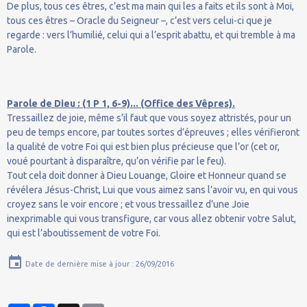
De plus, tous ces êtres, c’est ma main qui les a faits et ils sont à Moi,
tous ces êtres – Oracle du Seigneur –, c’est vers celui-ci que je
regarde : vers l’humilié, celui qui a l’esprit abattu, et qui tremble à ma
Parole.
Parole de Dieu : (1 P 1, 6-9)... (Office des Vêpres).
Tressaillez de joie, même s’il faut que vous soyez attristés, pour un
peu de temps encore, par toutes sortes d’épreuves ; elles vérifieront
la qualité de votre Foi qui est bien plus précieuse que l’or (cet or,
voué pourtant à disparaître, qu’on vérifie par le feu).
Tout cela doit donner à Dieu Louange, Gloire et Honneur quand se
révélera Jésus-Christ, Lui que vous aimez sans l’avoir vu, en qui vous
croyez sans le voir encore ; et vous tressaillez d’une Joie
inexprimable qui vous transfigure, car vous allez obtenir votre Salut,
qui est l’aboutissement de votre Foi.
Date de dernière mise à jour : 26/09/2016