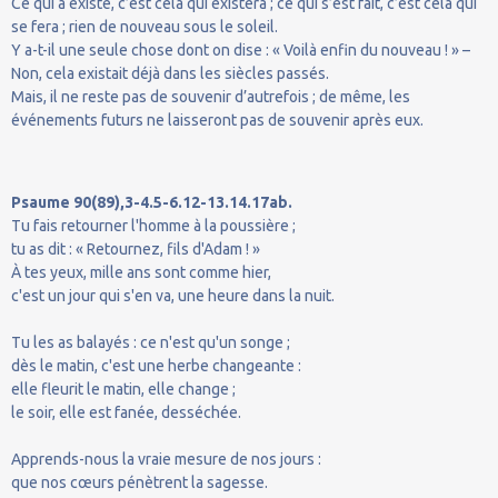
Ce qui a existé, c’est cela qui existera ; ce qui s’est fait, c’est cela qui
se fera ; rien de nouveau sous le soleil.
Y a-t-il une seule chose dont on dise : « Voilà enfin du nouveau ! » –
Non, cela existait déjà dans les siècles passés.
Mais, il ne reste pas de souvenir d’autrefois ; de même, les
événements futurs ne laisseront pas de souvenir après eux.
Psaume 90(89),3-4.5-6.12-13.14.17ab.
Tu fais retourner l'homme à la poussière ;
tu as dit : « Retournez, fils d'Adam ! »
À tes yeux, mille ans sont comme hier,
c'est un jour qui s'en va, une heure dans la nuit.
Tu les as balayés : ce n'est qu'un songe ;
dès le matin, c'est une herbe changeante :
elle fleurit le matin, elle change ;
le soir, elle est fanée, desséchée.
Apprends-nous la vraie mesure de nos jours :
que nos cœurs pénètrent la sagesse.