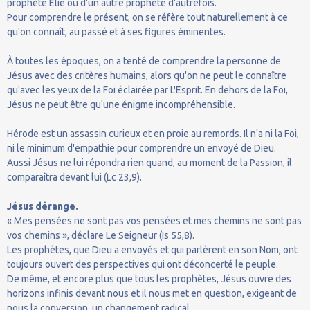
prophète Élie ou d'un autre prophète d'autrefois.
Pour comprendre le présent, on se réfère tout naturellement à ce
qu'on connaît, au passé et à ses figures éminentes.
À toutes les époques, on a tenté de comprendre la personne de
Jésus avec des critères humains, alors qu'on ne peut le connaître
qu'avec les yeux de la Foi éclairée par L'Esprit. En dehors de la Foi,
Jésus ne peut être qu'une énigme incompréhensible.
Hérode est un assassin curieux et en proie au remords. Il n'a ni la Foi,
ni le minimum d'empathie pour comprendre un envoyé de Dieu.
Aussi Jésus ne lui répondra rien quand, au moment de la Passion, il
comparaîtra devant lui (Lc 23,9).
Jésus dérange.
« Mes pensées ne sont pas vos pensées et mes chemins ne sont pas
vos chemins », déclare Le Seigneur (Is 55,8).
Les prophètes, que Dieu a envoyés et qui parlèrent en son Nom, ont
toujours ouvert des perspectives qui ont déconcerté le peuple.
De même, et encore plus que tous les prophètes, Jésus ouvre des
horizons infinis devant nous et il nous met en question, exigeant de
nous la conversion, un changement radical.