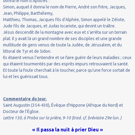
donna le nom d’Apôtres :
Simon, auquel il donna le nom de Pierre, André son frère, Jacques,
Jean, Philippe, Barthélemy,
Matthieu, Thomas, Jacques fils d’Alphée, Simon appelé le Zélote,
Jude fils de Jacques, et Judas Iscariote, qui devint un traître.
Jésus descendit de la montagne avec eux et s’arrêta sur un terrain
plat. Il y avait là un grand nombre de ses disciples et une grande
multitude de gens venus de toute la Judée, de Jérusalem, et du
littoral de Tyr et de Sidon.
Ils étaient venus l’entendre et se faire guérir de leurs maladies ; ceux
qui étaient tourmentés par des esprits impurs retrouvaient la santé.
Et toute la foule cherchait à le toucher, parce qu’une force sortait de
lui et les guérissait tous.
Commentaire du jour.
Saint Augustin (354-430), Évêque d'Hippone (Afrique du Nord) et
Docteur de l'Église.
Lettre 130, à Proba sur la prière, 9-10 (trad. cf. bréviaire 29e lun. )
« Il passa la nuit à prier Dieu »