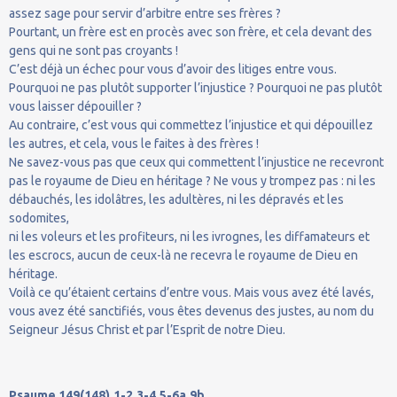
assez sage pour servir d’arbitre entre ses frères ?
Pourtant, un frère est en procès avec son frère, et cela devant des
gens qui ne sont pas croyants !
C’est déjà un échec pour vous d’avoir des litiges entre vous.
Pourquoi ne pas plutôt supporter l’injustice ? Pourquoi ne pas plutôt
vous laisser dépouiller ?
Au contraire, c’est vous qui commettez l’injustice et qui dépouillez
les autres, et cela, vous le faites à des frères !
Ne savez-vous pas que ceux qui commettent l’injustice ne recevront
pas le royaume de Dieu en héritage ? Ne vous y trompez pas : ni les
débauchés, les idolâtres, les adultères, ni les dépravés et les
sodomites,
ni les voleurs et les profiteurs, ni les ivrognes, les diffamateurs et
les escrocs, aucun de ceux-là ne recevra le royaume de Dieu en
héritage.
Voilà ce qu’étaient certains d’entre vous. Mais vous avez été lavés,
vous avez été sanctifiés, vous êtes devenus des justes, au nom du
Seigneur Jésus Christ et par l’Esprit de notre Dieu.
Psaume 149(148),1-2.3-4.5-6a.9b.