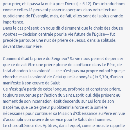
pour prier, et il passa la nuit à prier Dieu» (Lc 6,12). Des introductions
comme celles-là peuvent passer inaperçues dans notre lecture
quotidienne de l'Évangile, mais, de fait, elles sont de la plus grande
importance.
Dans le cas présent, on nous dit clairement que le choix des douze
Apôtres —décision centrale pour la Vie future de l'Église— fut
précédé par toute une nuit de prière de Jésus, dans la solitude,
devant Dieu Son Père.
Comment était la prière du Seigneur? Sa vie nous permet de penser
que ce devait être une prière pleine de confiance dans Le Père, de
total abandon à sa volonté —«ce n'est pas ma propre volonté que je
cherche, mais la volonté de Celui qui m’a envoyé» (Jn 5,30), d'union
manifeste à son œuvre de Salut.
Ce n'est qu'à partir de cette longue, profonde et constante prière,
toujours soutenue par l'action du Saint Esprit, qui, déjà présent au
moment de son Incarnation, était descendu sur Lui lors de son
Baptême, que Le Seigneur pu obtenir la force et la lumière
nécessaires pour continuer sa Mission d'Obéissance au Père en vue
d'accomplir son œuvre de service pour le Salut des hommes.
Le choix ultérieur des Apôtres, dans lequel, comme nous le rappelle