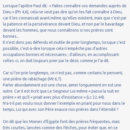
Lorsque l'apôtre Paul dit : « Faites connaître vos demandes auprès de
Dieu » (Ph 4,6), cela ne veut pas dire qu'on les fait connaître à Dieu,
car il les connaissait avant même qu'elles existent, mais que c'est par
la patience et la persévérance devant Dieu, et non par le bavardage
devant les hommes, que nous connaîtrons si nos prières sont
bonnes...
Il n'est donc pas défendu et inutile de prier longtemps, lorsque c'est
possible, c'est-à-dire lorsque cela n'empêche pas d'autres
occupations bonnes et nécessaires ; d'ailleurs, en accomplissant
celles-ci, on doit toujours prier par le désir, comme je l'ai dit.
Car si l'on prie longtemps, ce n'est pas, comme certains le pensent,
une prière de rabâchage (Mt 6,7).
Parler abondamment est une chose, aimer longuement en est une
autre. Car il est écrit que Le Seigneur Lui-même « passa la nuit en
prière » et qu'il « priait avec plus d'insistance » (Lc 22,44).
N'a-t-il pas voulu nous donner l'exemple en priant pour nous dans le
temps, Lui qui avec son Père exauce nos prières dans l'éternité ?
On dit que les Moines d'Égypte font des prières fréquentes, mais
très courtes, lancées comme des flèches, pour éviter que, en se