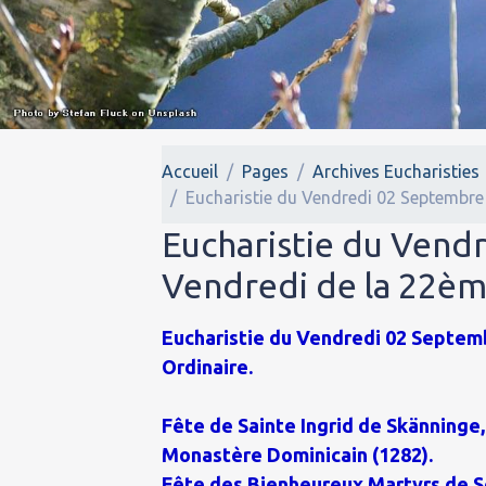
Accueil
Pages
Archives Eucharisties
Eucharistie du Vendredi 02 Septembre
Eucharistie du Vend
Vendredi de la 22èm
Eucharistie du Vendredi 02 Septemb
Ordinaire.
Fête de Sainte Ingrid de Skänninge,
Monastère Dominicain (1282).
Fête des Bienheureux Martyrs de Se