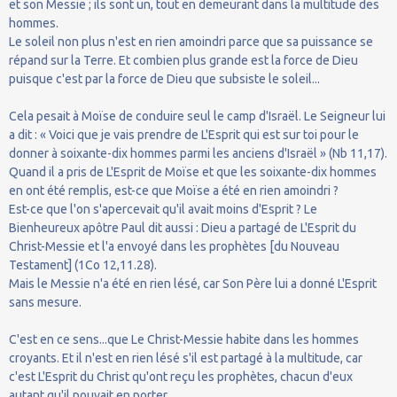
et son Messie ; ils sont un, tout en demeurant dans la multitude des
hommes.
Le soleil non plus n'est en rien amoindri parce que sa puissance se
répand sur la Terre. Et combien plus grande est la force de Dieu
puisque c'est par la force de Dieu que subsiste le soleil...
Cela pesait à Moïse de conduire seul le camp d'Israël. Le Seigneur lui
a dit : « Voici que je vais prendre de L'Esprit qui est sur toi pour le
donner à soixante-dix hommes parmi les anciens d'Israël » (Nb 11,17).
Quand il a pris de L'Esprit de Moïse et que les soixante-dix hommes
en ont été remplis, est-ce que Moïse a été en rien amoindri ?
Est-ce que l'on s'apercevait qu'il avait moins d'Esprit ? Le
Bienheureux apôtre Paul dit aussi : Dieu a partagé de L'Esprit du
Christ-Messie et l'a envoyé dans les prophètes [du Nouveau
Testament] (1Co 12,11.28).
Mais le Messie n'a été en rien lésé, car Son Père lui a donné L'Esprit
sans mesure.
C'est en ce sens...que Le Christ-Messie habite dans les hommes
croyants. Et il n'est en rien lésé s'il est partagé à la multitude, car
c'est L'Esprit du Christ qu'ont reçu les prophètes, chacun d'eux
autant qu'il pouvait en porter.