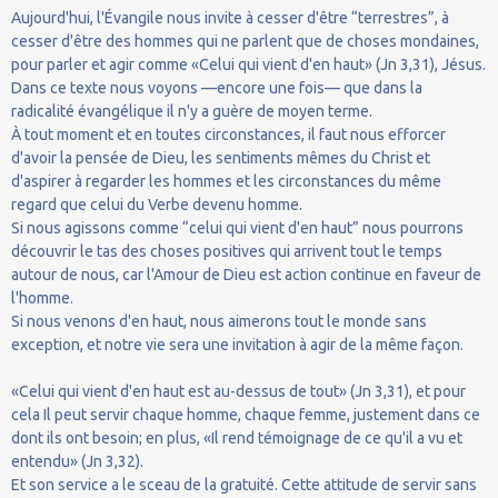
Aujourd'hui, l'Évangile nous invite à cesser d'être “terrestres”, à
cesser d'être des hommes qui ne parlent que de choses mondaines,
pour parler et agir comme «Celui qui vient d'en haut» (Jn 3,31), Jésus.
Dans ce texte nous voyons —encore une fois— que dans la
radicalité évangélique il n'y a guère de moyen terme.
À tout moment et en toutes circonstances, il faut nous efforcer
d'avoir la pensée de Dieu, les sentiments mêmes du Christ et
d'aspirer à regarder les hommes et les circonstances du même
regard que celui du Verbe devenu homme.
Si nous agissons comme “celui qui vient d'en haut” nous pourrons
découvrir le tas des choses positives qui arrivent tout le temps
autour de nous, car l'Amour de Dieu est action continue en faveur de
l'homme.
Si nous venons d'en haut, nous aimerons tout le monde sans
exception, et notre vie sera une invitation à agir de la même façon.
«Celui qui vient d'en haut est au-dessus de tout» (Jn 3,31), et pour
cela Il peut servir chaque homme, chaque femme, justement dans ce
dont ils ont besoin; en plus, «Il rend témoignage de ce qu'il a vu et
entendu» (Jn 3,32).
Et son service a le sceau de la gratuité. Cette attitude de servir sans