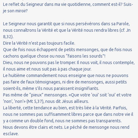
Le reflet du Seigneur dans ma vie quotidienne, comment est-il? Suis-
je son miroir?
Le Seigneur nous garantit que si nous persévérons dans sa Parole,
nous connaîtrons la Vérité et que la Vérité nous rendra libres (cf. Jn
8,32).
Dire la Vérité n'est pas toujours facile.
Que de fois nous échappent de petits mensonges, que de fois nous
cachons quelque chose ou nous “faisons les sourds”!
Dieu, nous ne pouvons pas le tromper. Il nous voit, il nous contemple,
il nous aime et nous suit pas à pas chaque jour.
Le huitième commandement nous enseigne que nous ne pouvons
pas faire de faux témoignages, ni dire de mensonges, aussi petits
soient-ils, même s'ils nous paraissent insignifiants.
Pas même de “pieux” mensonges. «Que votre ‘oui’ soit ‘oui’ et votre
‘non’, ‘non’» (Mt 5,37), nous dit Jésus ailleurs.
La liberté, cette tendance au bien, est très liée à la Vérité. Parfois,
nous ne sommes pas suffisamment libres parce que dans notre vie il
y a comme un double fond, nous ne sommes pas transparents.
Nous devons être clairs et nets. Le péché de mensonge nous rend
esclave.