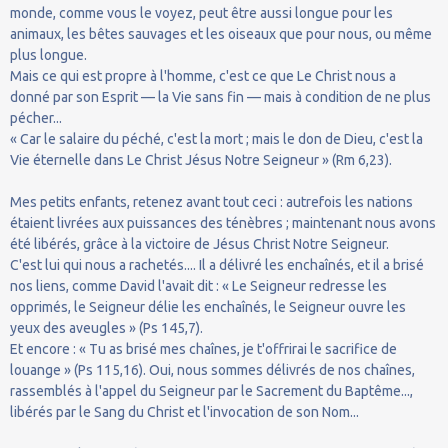
monde, comme vous le voyez, peut être aussi longue pour les
animaux, les bêtes sauvages et les oiseaux que pour nous, ou même
plus longue.
Mais ce qui est propre à l'homme, c'est ce que Le Christ nous a
donné par son Esprit — la Vie sans fin — mais à condition de ne plus
pécher...
« Car le salaire du péché, c'est la mort ; mais le don de Dieu, c'est la
Vie éternelle dans Le Christ Jésus Notre Seigneur » (Rm 6,23).
Mes petits enfants, retenez avant tout ceci : autrefois les nations
étaient livrées aux puissances des ténèbres ; maintenant nous avons
été libérés, grâce à la victoire de Jésus Christ Notre Seigneur.
C'est lui qui nous a rachetés.... Il a délivré les enchaînés, et il a brisé
nos liens, comme David l'avait dit : « Le Seigneur redresse les
opprimés, le Seigneur délie les enchaînés, le Seigneur ouvre les
yeux des aveugles » (Ps 145,7).
Et encore : « Tu as brisé mes chaînes, je t'offrirai le sacrifice de
louange » (Ps 115,16). Oui, nous sommes délivrés de nos chaînes,
rassemblés à l'appel du Seigneur par le Sacrement du Baptême...,
libérés par le Sang du Christ et l'invocation de son Nom...