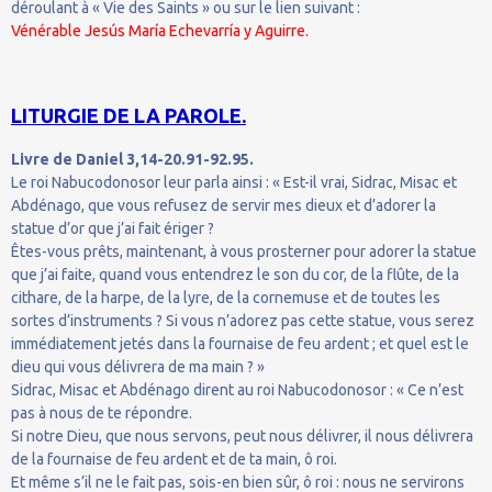
déroulant à « Vie des Saints » ou sur le lien suivant :
Vénérable Jesús María Echevarría y Aguirre.
LITURGIE DE LA PAROLE.
Livre de Daniel 3,14-20.91-92.95.
Le roi Nabucodonosor leur parla ainsi : « Est-il vrai, Sidrac, Misac et
Abdénago, que vous refusez de servir mes dieux et d’adorer la
statue d’or que j’ai fait ériger ?
Êtes-vous prêts, maintenant, à vous prosterner pour adorer la statue
que j’ai faite, quand vous entendrez le son du cor, de la flûte, de la
cithare, de la harpe, de la lyre, de la cornemuse et de toutes les
sortes d’instruments ? Si vous n’adorez pas cette statue, vous serez
immédiatement jetés dans la fournaise de feu ardent ; et quel est le
dieu qui vous délivrera de ma main ? »
Sidrac, Misac et Abdénago dirent au roi Nabucodonosor : « Ce n’est
pas à nous de te répondre.
Si notre Dieu, que nous servons, peut nous délivrer, il nous délivrera
de la fournaise de feu ardent et de ta main, ô roi.
Et même s’il ne le fait pas, sois-en bien sûr, ô roi : nous ne servirons