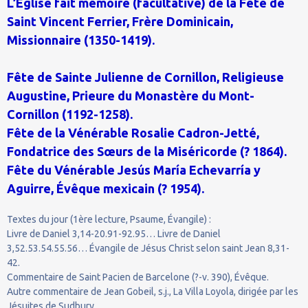
L’Église fait mémoire (facultative) de la Fête de
Saint Vincent Ferrier, Frère Dominicain,
Missionnaire (1350-1419).
Fête de Sainte Julienne de Cornillon, Religieuse
Augustine, Prieure du Monastère du Mont-
Cornillon (1192-1258).
Fête de la Vénérable Rosalie Cadron-Jetté,
Fondatrice des Sœurs de la Miséricorde (? 1864).
Fête du Vénérable Jesús María Echevarría y
Aguirre, Évêque mexicain (? 1954).
Textes du jour (1ère lecture, Psaume, Évangile) :
Livre de Daniel 3,14-20.91-92.95… Livre de Daniel
3,52.53.54.55.56… Évangile de Jésus Christ selon saint Jean 8,31-
42.
Commentaire de Saint Pacien de Barcelone (?-v. 390), Évêque.
Autre commentaire de Jean Gobeil, s.j., La Villa Loyola, dirigée par les
Jésuites de Sudbury.