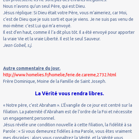
Nous n’avons qu’un seul Père, qui est Dieu.
Jésus réplique: Si Dieu était votre Père, vous m’aimeriez, car Moi,
c’est de Dieu que je suis sorti et que je viens. Je ne suis pas venu de
moi-même: c’est Lui qui m’a envoyé.
Il est d’en haut, comme il l’a dit plus tôt. Il a été envoyé pour apporter
la vraie Vie et la vraie Liberté. Il est le seul Sauveur.
Jean Gobeil, s.j.
Autre commentaire du jour.
http://www.homelies.fr/homelie,ferie.de.careme,2732.html
Frère Dominique, Moine de la Famille de Saint Joseph.
La Vérité vous rendra libres.
« Notre père, c’est Abraham ». L’Évangile de ce jour est centré sur la
filiation. La paternité d’Abraham est de l’ordre de la Foi et nécessite
un engagement personnel.
Jésus révèle une condition nouvelle à cette filiation, la fidélité à sa
Parole : « Si vous demeurez fidèles à ma Parole, vous êtes vraiment
mes disciples ; alors vous connaîtrez la Vérité, et la Vérité vous