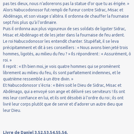
pas tes dieux, nous n’adorerons pas la statue d’or que tu as érigée. »
Alors Nabucodonosor fut rempli de fureur contre Sidrac, Misac et
Abdénago, et son visage s’altéra. Il ordonna de chauffer la fournaise
sept fois plus qu’à l’ordinaire.
Puis il ordonna aux plus vigoureux de ses soldats de ligoter Sidrac,
Misac et Abdénago et de les jeter dans la fournaise de feu ardent.
Le roi Nabucodonosor les entendit chanter. Stupéfait, il se leva
précipitamment et dit à ses conseillers : « Nous avons bien jeté trois
hommes, ligotés, au milieu du feu ? » Ils répondirent : « Assurément, ô
roi. »
Il reprit : « Eh bien moi, je vois quatre hommes qui se promènent
librement au milieu du feu, ils sont parfaitement indemnes, et le
quatrième ressemble à un être divin. »
Et Nabucodonosor s’écria : « Béni soit le Dieu de Sidrac, Misac et
Abdénago, qui a envoyé son ange et délivré ses serviteurs ! Ils ont
mis leur confiance en lui, et ils ont désobéi à l’ordre du roi ; ils ont
livré leur corps plutôt que de servir et d’adorer un autre dieu que
leur Dieu.
Livre de Daniel 3,52.53.54.55.56.