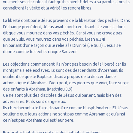
vraiment ses disciples, il faut qu’ils soient fidèles à sa parole: alors ils
connaîtront la vérité et la vérité les rendra libres.
La liberté dont parle Jésus provient de la libération des péchés. Dans
l’échange précédent, Jésus avait conclu en disant : Je vous ai donc
dit que vous mourrez dans vos péchés. Car si vous ne croyez pas
que Je Suis, vous mourrez dans vos péchés. (Jean 8,24)
En parlant d’une façon qui le relie à la Divinité (Je Suis), Jésus se
donne comme le seul et unique Sauveur.
Les objections commencent: ils n’ont pas besoin de la liberté car ils
n’ont jamais été esclaves. Ils sont des descendants d’Abraham. Ils
oublient ce que le Baptiste disait à propos de la descendance
automatique d’Abraham : Dieu peut, des pierres que voici, faire surgir
des enfants à Abraham. (Matthieu 3,9)
Ce ne sont plus des disciples de Jésus qui parlent, mais bien des
adversaires. Et ils sont dangereux.
Ils chercheront à le faire disparaître comme blasphémateur. Et Jésus
souligne que leurs actions ne sont pas comme Abraham et qu’ainsi
ce n’est pas Abraham qui est leur père.
Eux protestent: ils ne sont pas des enfants illégitimes.