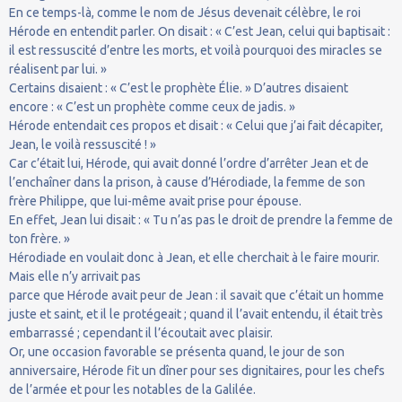
En ce temps-là, comme le nom de Jésus devenait célèbre, le roi
Hérode en entendit parler. On disait : « C’est Jean, celui qui baptisait :
il est ressuscité d’entre les morts, et voilà pourquoi des miracles se
réalisent par lui. »
Certains disaient : « C’est le prophète Élie. » D’autres disaient
encore : « C’est un prophète comme ceux de jadis. »
Hérode entendait ces propos et disait : « Celui que j’ai fait décapiter,
Jean, le voilà ressuscité ! »
Car c’était lui, Hérode, qui avait donné l’ordre d’arrêter Jean et de
l’enchaîner dans la prison, à cause d’Hérodiade, la femme de son
frère Philippe, que lui-même avait prise pour épouse.
En effet, Jean lui disait : « Tu n’as pas le droit de prendre la femme de
ton frère. »
Hérodiade en voulait donc à Jean, et elle cherchait à le faire mourir.
Mais elle n’y arrivait pas
parce que Hérode avait peur de Jean : il savait que c’était un homme
juste et saint, et il le protégeait ; quand il l’avait entendu, il était très
embarrassé ; cependant il l’écoutait avec plaisir.
Or, une occasion favorable se présenta quand, le jour de son
anniversaire, Hérode fit un dîner pour ses dignitaires, pour les chefs
de l’armée et pour les notables de la Galilée.