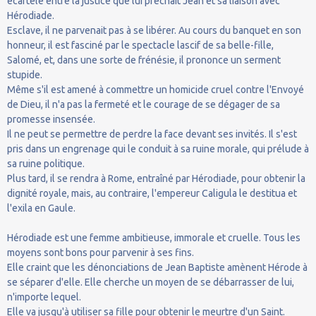
écartelé entre la justice que lui prêchait Jean et sa liaison avec
Hérodiade.
Esclave, il ne parvenait pas à se libérer. Au cours du banquet en son
honneur, il est fasciné par le spectacle lascif de sa belle-fille,
Salomé, et, dans une sorte de frénésie, il prononce un serment
stupide.
Même s'il est amené à commettre un homicide cruel contre l'Envoyé
de Dieu, il n'a pas la fermeté et le courage de se dégager de sa
promesse insensée.
Il ne peut se permettre de perdre la face devant ses invités. Il s'est
pris dans un engrenage qui le conduit à sa ruine morale, qui prélude à
sa ruine politique.
Plus tard, il se rendra à Rome, entraîné par Hérodiade, pour obtenir la
dignité royale, mais, au contraire, l'empereur Caligula le destitua et
l'exila en Gaule.
Hérodiade est une femme ambitieuse, immorale et cruelle. Tous les
moyens sont bons pour parvenir à ses fins.
Elle craint que les dénonciations de Jean Baptiste amènent Hérode à
se séparer d'elle. Elle cherche un moyen de se débarrasser de lui,
n'importe lequel.
Elle va jusqu'à utiliser sa fille pour obtenir le meurtre d'un Saint.