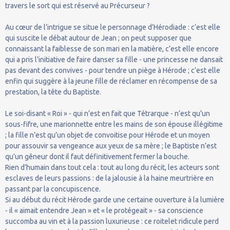
travers le sort qui est réservé au Précurseur ?
Au cœur de l’intrigue se situe le personnage d’Hérodiade : c’est elle
qui suscite le débat autour de Jean ; on peut supposer que
connaissant la faiblesse de son mari en la matière, c’est elle encore
qui a pris l’initiative de faire danser sa fille - une princesse ne dansait
pas devant des convives - pour tendre un piège à Hérode ; c’est elle
enfin qui suggère à la jeune fille de réclamer en récompense de sa
prestation, la tête du Baptiste.
Le soi-disant « Roi » - qui n’est en fait que Tétrarque - n’est qu’un
sous-fifre, une marionnette entre les mains de son épouse illégitime
; la fille n’est qu’un objet de convoitise pour Hérode et un moyen
pour assouvir sa vengeance aux yeux de sa mère ; le Baptiste n’est
qu’un gêneur dont il faut définitivement fermer la bouche.
Rien d’humain dans tout cela : tout au long du récit, les acteurs sont
esclaves de leurs passions : de la jalousie à la haine meurtrière en
passant par la concupiscence.
Si au début du récit Hérode garde une certaine ouverture à la lumière
- il « aimait entendre Jean » et « le protégeait » - sa conscience
succomba au vin et à la passion luxurieuse : ce roitelet ridicule perd