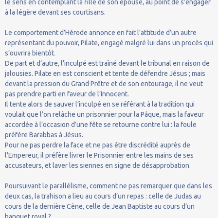
le sens en contemplant la fille de son épouse, au point de s’engager
à la légère devant ses courtisans.
Le comportement d’Hérode annonce en fait l’attitude d’un autre
représentant du pouvoir, Pilate, engagé malgré lui dans un procès qui
s’ouvrira bientôt.
De part et d’autre, l’inculpé est traîné devant le tribunal en raison de
jalousies. Pilate en est conscient et tente de défendre Jésus ; mais
devant la pression du Grand Prêtre et de son entourage, il ne veut
pas prendre parti en faveur de l’Innocent.
Il tente alors de sauver l’inculpé en se référant à la tradition qui
voulait que l’on relâche un prisonnier pour la Pâque, mais la faveur
accordée à l’occasion d’une fête se retourne contre lui : la foule
préfère Barabbas à Jésus.
Pour ne pas perdre la face et ne pas être discrédité auprès de
l’Empereur, il préfère livrer le Prisonnier entre les mains de ses
accusateurs, et laver les siennes en signe de désapprobation.
Poursuivant le parallélisme, comment ne pas remarquer que dans les
deux cas, la trahison a lieu au cours d’un repas : celle de Judas au
cours de la dernière Cène, celle de Jean Baptiste au cours d’un
banquet royal ?