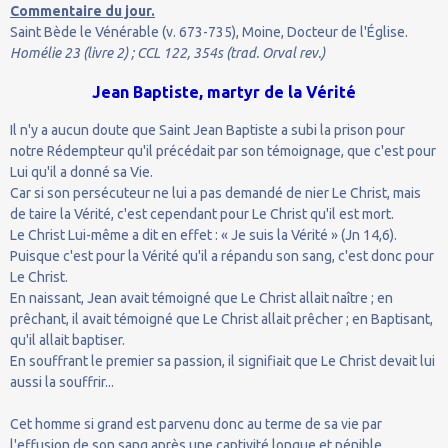
Commentaire du jour.
Saint Bède le Vénérable (v. 673-735), Moine, Docteur de l'Église.
Homélie 23 (livre 2) ; CCL 122, 354s (trad. Orval rev.)
Jean Baptiste, martyr de la Vérité
Il n'y a aucun doute que Saint Jean Baptiste a subi la prison pour
notre Rédempteur qu'il précédait par son témoignage, que c'est pour
Lui qu'il a donné sa Vie.
Car si son persécuteur ne lui a pas demandé de nier Le Christ, mais
de taire la Vérité, c'est cependant pour Le Christ qu'il est mort.
Le Christ Lui-même a dit en effet : « Je suis la Vérité » (Jn 14,6).
Puisque c'est pour la Vérité qu'il a répandu son sang, c'est donc pour
Le Christ.
En naissant, Jean avait témoigné que Le Christ allait naître ; en
prêchant, il avait témoigné que Le Christ allait prêcher ; en Baptisant,
qu'il allait baptiser.
En souffrant le premier sa passion, il signifiait que Le Christ devait lui
aussi la souffrir...
Cet homme si grand est parvenu donc au terme de sa vie par
l'effusion de son sang après une captivité longue et pénible.