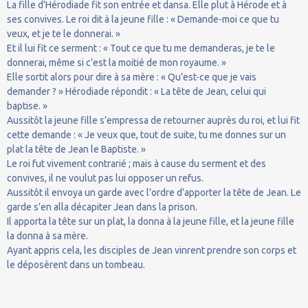
La fille d’Hérodiade fit son entrée et dansa. Elle plut à Hérode et à
ses convives. Le roi dit à la jeune fille : « Demande-moi ce que tu
veux, et je te le donnerai. »
Et il lui fit ce serment : « Tout ce que tu me demanderas, je te le
donnerai, même si c’est la moitié de mon royaume. »
Elle sortit alors pour dire à sa mère : « Qu’est-ce que je vais
demander ? » Hérodiade répondit : « La tête de Jean, celui qui
baptise. »
Aussitôt la jeune fille s’empressa de retourner auprès du roi, et lui fit
cette demande : « Je veux que, tout de suite, tu me donnes sur un
plat la tête de Jean le Baptiste. »
Le roi fut vivement contrarié ; mais à cause du serment et des
convives, il ne voulut pas lui opposer un refus.
Aussitôt il envoya un garde avec l’ordre d’apporter la tête de Jean. Le
garde s’en alla décapiter Jean dans la prison.
Il apporta la tête sur un plat, la donna à la jeune fille, et la jeune fille
la donna à sa mère.
Ayant appris cela, les disciples de Jean vinrent prendre son corps et
le déposèrent dans un tombeau.