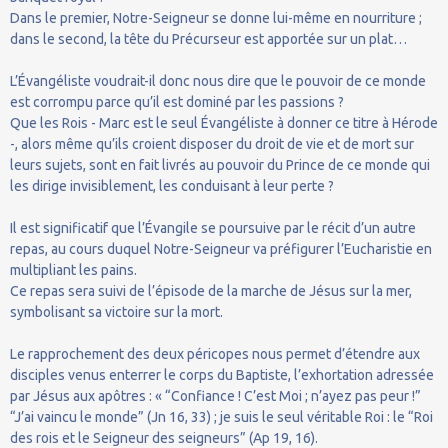
Dans le premier, Notre-Seigneur se donne lui-même en nourriture ;
dans le second, la tête du Précurseur est apportée sur un plat…
L’Évangéliste voudrait-il donc nous dire que le pouvoir de ce monde
est corrompu parce qu’il est dominé par les passions ?
Que les Rois - Marc est le seul Évangéliste à donner ce titre à Hérode
-, alors même qu’ils croient disposer du droit de vie et de mort sur
leurs sujets, sont en fait livrés au pouvoir du Prince de ce monde qui
les dirige invisiblement, les conduisant à leur perte ?
Il est significatif que l’Évangile se poursuive par le récit d’un autre
repas, au cours duquel Notre-Seigneur va préfigurer l’Eucharistie en
multipliant les pains.
Ce repas sera suivi de l’épisode de la marche de Jésus sur la mer,
symbolisant sa victoire sur la mort.
Le rapprochement des deux péricopes nous permet d’étendre aux
disciples venus enterrer le corps du Baptiste, l’exhortation adressée
par Jésus aux apôtres : « “Confiance ! C’est Moi ; n’ayez pas peur !”
“J’ai vaincu le monde” (Jn 16, 33) ; je suis le seul véritable Roi : le “Roi
des rois et le Seigneur des seigneurs” (Ap 19, 16).