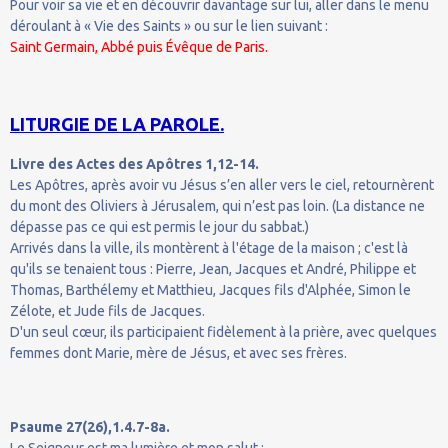
Pour voir sa vie et en découvrir davantage sur lui, aller dans le menu
déroulant à « Vie des Saints » ou sur le lien suivant :
Saint Germain, Abbé puis Évêque de Paris.
LITURGIE DE LA PAROLE.
Livre des Actes des Apôtres 1,12-14.
Les Apôtres, après avoir vu Jésus s’en aller vers le ciel, retournèrent
du mont des Oliviers à Jérusalem, qui n’est pas loin. (La distance ne
dépasse pas ce qui est permis le jour du sabbat.)
Arrivés dans la ville, ils montèrent à l'étage de la maison ; c'est là
qu'ils se tenaient tous : Pierre, Jean, Jacques et André, Philippe et
Thomas, Barthélemy et Matthieu, Jacques fils d'Alphée, Simon le
Zélote, et Jude fils de Jacques.
D'un seul cœur, ils participaient fidèlement à la prière, avec quelques
femmes dont Marie, mère de Jésus, et avec ses frères.
Psaume 27(26),1.4.7-8a.
Le Seigneur est ma lumière et mon salut ;