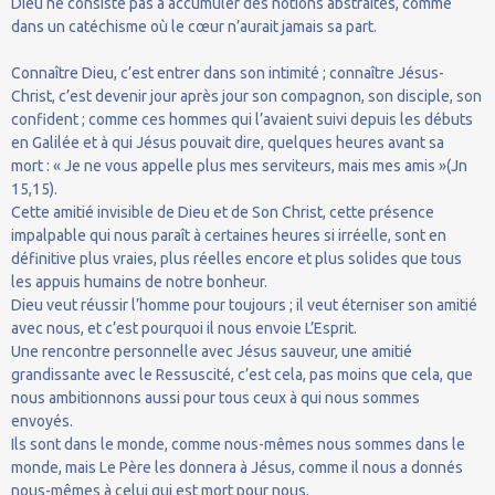
Dieu ne consiste pas à accumuler des notions abstraites, comme
dans un catéchisme où le cœur n’aurait jamais sa part.
Connaître Dieu, c’est entrer dans son intimité ; connaître Jésus-
Christ, c’est devenir jour après jour son compagnon, son disciple, son
confident ; comme ces hommes qui l’avaient suivi depuis les débuts
en Galilée et à qui Jésus pouvait dire, quelques heures avant sa
mort : « Je ne vous appelle plus mes serviteurs, mais mes amis »(Jn
15,15).
Cette amitié invisible de Dieu et de Son Christ, cette présence
impalpable qui nous paraît à certaines heures si irréelle, sont en
définitive plus vraies, plus réelles encore et plus solides que tous
les appuis humains de notre bonheur.
Dieu veut réussir l’homme pour toujours ; il veut éterniser son amitié
avec nous, et c’est pourquoi il nous envoie L’Esprit.
Une rencontre personnelle avec Jésus sauveur, une amitié
grandissante avec le Ressuscité, c’est cela, pas moins que cela, que
nous ambitionnons aussi pour tous ceux à qui nous sommes
envoyés.
Ils sont dans le monde, comme nous-mêmes nous sommes dans le
monde, mais Le Père les donnera à Jésus, comme il nous a donnés
nous-mêmes à celui qui est mort pour nous.