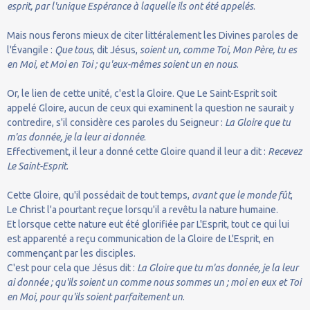
esprit, par l'unique Espérance à laquelle ils ont été appelés
.
Mais nous ferons mieux de citer littéralement les Divines paroles de
l'Évangile :
Que tous
, dit Jésus,
soient un, comme Toi, Mon Père, tu es
en Moi, et Moi en Toi ; qu'eux-mêmes soient un en nous
.
Or, le lien de cette unité, c'est la Gloire. Que Le Saint-Esprit soit
appelé Gloire, aucun de ceux qui examinent la question ne saurait y
contredire, s'il considère ces paroles du Seigneur :
La Gloire que tu
m'as donnée, je la leur ai donnée
.
Effectivement, il leur a donné cette Gloire quand il leur a dit :
Recevez
Le Saint-Esprit
.
Cette Gloire, qu'il possédait de tout temps,
avant que le monde fût
,
Le Christ l'a pourtant reçue lorsqu'il a revêtu la nature humaine.
Et lorsque cette nature eut été glorifiée par L'Esprit, tout ce qui lui
est apparenté a reçu communication de la Gloire de L'Esprit, en
commençant par les disciples.
C'est pour cela que Jésus dit :
La Gloire que tu m'as donnée, je la leur
ai donnée ; qu'ils soient un comme nous sommes un ; moi en eux et Toi
en Moi, pour qu'ils soient parfaitement un
.