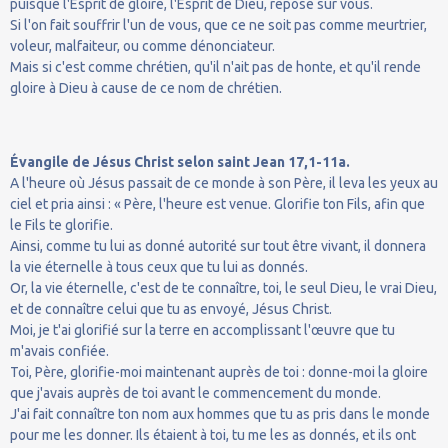
puisque l'Esprit de gloire, l'Esprit de Dieu, repose sur vous.
Si l'on fait souffrir l'un de vous, que ce ne soit pas comme meurtrier,
voleur, malfaiteur, ou comme dénonciateur.
Mais si c'est comme chrétien, qu'il n'ait pas de honte, et qu'il rende
gloire à Dieu à cause de ce nom de chrétien.
Évangile de Jésus Christ selon saint Jean 17,1-11a.
A l'heure où Jésus passait de ce monde à son Père, il leva les yeux au
ciel et pria ainsi : « Père, l'heure est venue. Glorifie ton Fils, afin que
le Fils te glorifie.
Ainsi, comme tu lui as donné autorité sur tout être vivant, il donnera
la vie éternelle à tous ceux que tu lui as donnés.
Or, la vie éternelle, c'est de te connaître, toi, le seul Dieu, le vrai Dieu,
et de connaître celui que tu as envoyé, Jésus Christ.
Moi, je t'ai glorifié sur la terre en accomplissant l'œuvre que tu
m'avais confiée.
Toi, Père, glorifie-moi maintenant auprès de toi : donne-moi la gloire
que j'avais auprès de toi avant le commencement du monde.
J'ai fait connaître ton nom aux hommes que tu as pris dans le monde
pour me les donner. Ils étaient à toi, tu me les as donnés, et ils ont