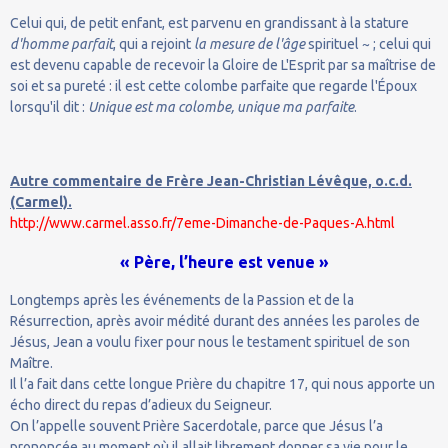
Celui qui, de petit enfant, est parvenu en grandissant à la stature
d'homme parfait
, qui a rejoint
la mesure de l'âge
spirituel ~ ; celui qui
est devenu capable de recevoir la Gloire de L'Esprit par sa maîtrise de
soi et sa pureté : il est cette colombe parfaite que regarde l'Époux
lorsqu'il dit :
Unique est ma colombe, unique ma parfaite
.
Autre commentaire de Frère Jean-Christian Lévêque, o.c.d.
(Carmel).
http://www.carmel.asso.fr/7eme-Dimanche-de-Paques-A.html
« Père, l’heure est venue »
Longtemps après les événements de la Passion et de la
Résurrection, après avoir médité durant des années les paroles de
Jésus, Jean a voulu fixer pour nous le testament spirituel de son
Maître.
Il l’a fait dans cette longue Prière du chapitre 17, qui nous apporte un
écho direct du repas d’adieux du Seigneur.
On l’appelle souvent Prière Sacerdotale, parce que Jésus l’a
prononcée au moment où il allait librement donner sa vie pour le