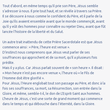
Tout d’abord, en même temps qu’il prie son Père, Jésus semble
s’adresser à nous. Il prie tout haut, et se révèle à travers sa Prière.
Il se découvre à nous comme le confident du Père, et il parle de la
Joie qu’ils avaient ensemble avant que le monde commençât, avant
qu’il y eût des hommes pour connaître ou rejeter Dieu, avant que fût
lancée l’histoire de la liberté et du Salut.
Un autre trait inattendu de cette Prière Sacerdotale est que Jésus
commence ainsi : « Père, l’heure est venue ».
D’instinct nous comprenons que Jésus veut parler de ses
souffrances qui approchent et de sa mort, qu’il a plusieurs fois
prédite.
Mais il y a plus. Car Jésus parlait souvent de « son heure ». Il disait :
« Mon heure n’est pas encore venue », l’heure où « le Fils de
l’Homme doit être glorifié ».
Pour Jésus, l’Heure englobait tout son passage au Père, et donc à la
fois ses souffrances, sa mort, sa Résurrection, son entrée dans la
Gloire, et même, semble-t-il, le don de L’Esprit-Saint aux hommes.
L’heure de Jésus, c’est une sorte de grand moment qui commence
dans le temps et qui débouche dans l’éternité, dans la Gloire.