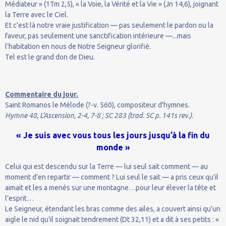
Médiateur » (1Tm 2,5), « la Voie, la Vérité et la Vie » (Jn 14,6), joignant
la Terre avec le Ciel.
Et c'est là notre vraie justification — pas seulement le pardon ou la
faveur, pas seulement une sanctification intérieure —...mais
l'habitation en nous de Notre Seigneur glorifié.
Tel est le grand don de Dieu.
Commentaire du jour.
Saint Romanos le Mélode (?-v. 560), compositeur d'hymnes.
Hymne 48, L’Ascension, 2-4, 7-8 ; SC 283 (trad. SC p. 141s rev.).
« Je suis avec vous tous les jours jusqu’à la fin du
monde »
Celui qui est descendu sur la Terre — lui seul sait comment — au
moment d’en repartir — comment ? Lui seul le sait — a pris ceux qu’il
aimait et les a menés sur une montagne…pour leur élever la tête et
l’esprit…
Le Seigneur, étendant les bras comme des ailes, a couvert ainsi qu’un
aigle le nid qu’il soignait tendrement (Dt 32,11) et a dit à ses petits : «