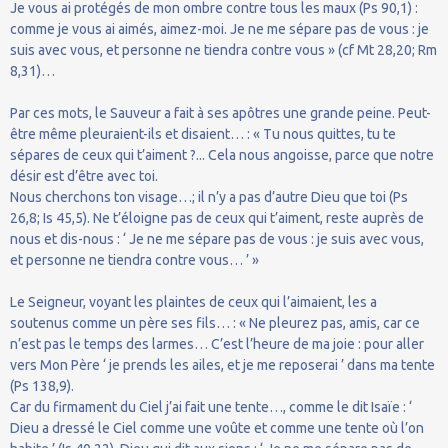
Je vous ai protégés de mon ombre contre tous les maux (Ps 90,1) :
comme je vous ai aimés, aimez-moi. Je ne me sépare pas de vous : je
suis avec vous, et personne ne tiendra contre vous » (cf Mt 28,20; Rm
8,31)…
Par ces mots, le Sauveur a fait à ses apôtres une grande peine. Peut-
être même pleuraient-ils et disaient… : « Tu nous quittes, tu te
sépares de ceux qui t’aiment ?... Cela nous angoisse, parce que notre
désir est d’être avec toi.
Nous cherchons ton visage…; il n’y a pas d’autre Dieu que toi (Ps
26,8; Is 45,5). Ne t’éloigne pas de ceux qui t’aiment, reste auprès de
nous et dis-nous : ‘ Je ne me sépare pas de vous : je suis avec vous,
et personne ne tiendra contre vous… ’ »
Le Seigneur, voyant les plaintes de ceux qui l’aimaient, les a
soutenus comme un père ses fils… : « Ne pleurez pas, amis, car ce
n’est pas le temps des larmes… C’est l’heure de ma joie : pour aller
vers Mon Père ‘ je prends les ailes, et je me reposerai ’ dans ma tente
(Ps 138,9).
Car du firmament du Ciel j’ai fait une tente…, comme le dit Isaïe : ‘
Dieu a dressé le Ciel comme une voûte et comme une tente où l’on