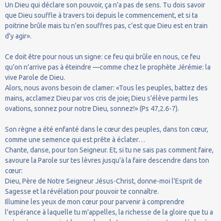
Un Dieu qui déclare son pouvoir, ça n'a pas de sens. Tu dois savoir
que Dieu souffle à travers toi depuis le commencement, et si ta
poitrine brûle mais tu n'en souffres pas, c'est que Dieu est en train
d'y agir».
Ce doit être pour nous un signe: ce feu qui brûle en nous, ce feu
qu’on n'arrive pas à éteindre —comme chez le prophète Jérémie: la
vive Parole de Dieu.
Alors, nous avons besoin de clamer: «Tous les peuples, battez des
mains, acclamez Dieu par vos cris de joie¡ Dieu s'élève parmi les
ovations, sonnez pour notre Dieu, sonnez!» (Ps 47,2.6-7).
Son règne a été enfanté dans le cœur des peuples, dans ton cœur,
comme une semence qui est prête à éclater…
Chante, danse, pour ton Seigneur. Et, si tu ne sais pas comment faire,
savoure la Parole sur tes lèvres jusqu'à la faire descendre dans ton
cœur:
Dieu, Père de Notre Seigneur Jésus-Christ, donne-moi l'Esprit de
Sagesse et la révélation pour pouvoir te connaître.
Illumine les yeux de mon cœur pour parvenir à comprendre
l'espérance à laquelle tu m'appelles, la richesse de la gloire que tu a