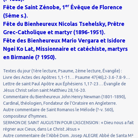
er
Fête de Saint Zénobe, 1
Évêque de Florence
(5ème s.).
Fête du Bienheureux Nicolas Tsehelsky, Prêtre
Grec-Catholique et martyr (1896-1951).
Fête des Bienheureux Mario Vergara et Isidore
Ngei Ko Lat, Missionnaire et catéchiste, martyrs
en Birmanie (? 1950).
Textes du jour (1ère lecture, Psaume, 2ème lecture, Évangile) :
Livre des Actes des Apôtres 1,1-11… Psaume 47(46),2-3.6-7.8-9…
Lettre de saint Paul Apôtre aux Éphésiens 1,17-23… Évangile de
Jésus Christ selon saint Matthieu 28,16-20.
Commentaire du Bienheureux John Henry Newman (1801-1890),
Cardinal, théologien, Fondateur de l'Oratoire en Angleterre.
Autre commentaire de Saint Romanos le Mélode (?-v. 560),
compositeur d'hymnes.
SERMON DE SAINT AUGUSTIN POUR L'ASCENSION : « Dieu nous a fait
régner aux Cieux, dans Le Christ Jésus »
Autre commentaire de l’Abbé Dom. Josep ALEGRE Abbé de Santa Mª