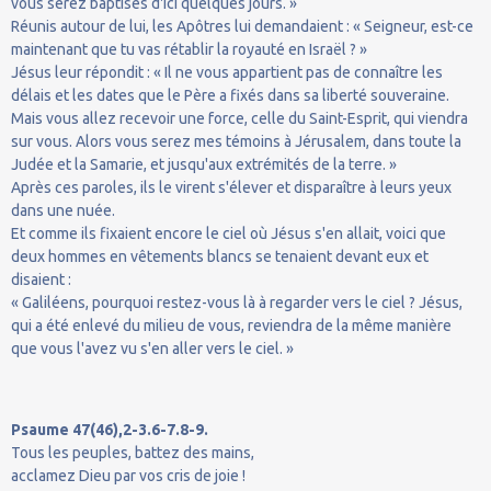
vous serez baptisés d'ici quelques jours. »
Réunis autour de lui, les Apôtres lui demandaient : « Seigneur, est-ce
maintenant que tu vas rétablir la royauté en Israël ? »
Jésus leur répondit : « Il ne vous appartient pas de connaître les
délais et les dates que le Père a fixés dans sa liberté souveraine.
Mais vous allez recevoir une force, celle du Saint-Esprit, qui viendra
sur vous. Alors vous serez mes témoins à Jérusalem, dans toute la
Judée et la Samarie, et jusqu'aux extrémités de la terre. »
Après ces paroles, ils le virent s'élever et disparaître à leurs yeux
dans une nuée.
Et comme ils fixaient encore le ciel où Jésus s'en allait, voici que
deux hommes en vêtements blancs se tenaient devant eux et
disaient :
« Galiléens, pourquoi restez-vous là à regarder vers le ciel ? Jésus,
qui a été enlevé du milieu de vous, reviendra de la même manière
que vous l'avez vu s'en aller vers le ciel. »
Psaume 47(46),2-3.6-7.8-9.
Tous les peuples, battez des mains,
acclamez Dieu par vos cris de joie !