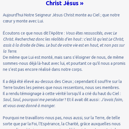
Christ Jésus »
Aujourd'hui Notre Seigneur Jésus Christ monte au Ciel ; que notre
cœur y monte avec Lui.
Écoutons ce que nous dit l'Apôtre :
Vous êtes ressuscités, avec Le
Christ. Recherchez donc les réalités d'en haut : c'est là qu'est Le Christ,
assis à la droite de Dieu. Le but de votre vie est en haut, et non pas sur
la Terre
.
De même que Lui est monté, mais sans s'éloigner de nous, de même
sommes-nous déjà là-haut avec lui, et pourtant ce qu'il nous a promis
ne s'est pas encore réalisé dans notre corps.
Il a déjà été élevé au-dessus des Cieux ; cependant il souffre sur la
Terre toutes les peines que nous ressentons, nous ses membres.
Il a rendu témoignage à cette vérité lorsqu'il a crié du haut du Ciel :
Saul, Saul, pourquoi me persécuter
? Et il avait dit aussi :
J'avais faim,
et vous avez donné à manger
.
Pourquoi ne travaillons-nous pas, nous aussi, sur la Terre, de telle
sorte que par la Foi, l'Espérance, la Charité, grâce auxquelles nous