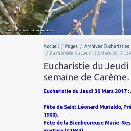
Accueil
Pages
Archives Eucharisties
Eucharistie du Jeudi 30 Mars 2017 : J
Eucharistie du Jeudi
semaine de Carême.
Eucharistie du Jeudi 30 Mars 2017 : 
Fête de Saint Léonard Murialdo, Pr
1900).
Fête de la Bienheureuse Marie-Rest
martyre (? 1943).