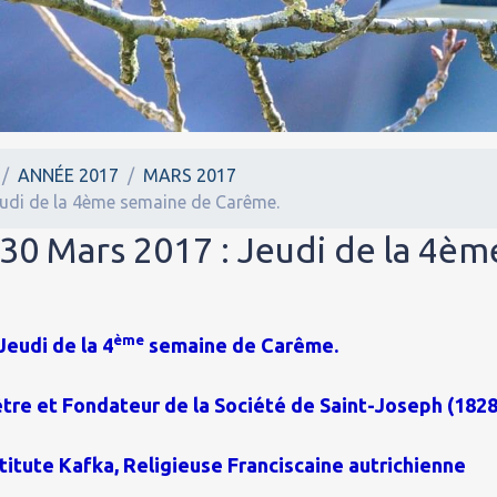
ANNÉE 2017
MARS 2017
eudi de la 4ème semaine de Carême.
 30 Mars 2017 : Jeudi de la 4èm
ème
Jeudi de la 4
semaine de Carême.
être et Fondateur de la Société de Saint-Joseph (1828
itute Kafka, Religieuse Franciscaine autrichienne