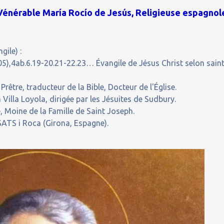
 Vénérable María Rocío de Jesús, Religieuse espagnol
gile) :
5),4ab.6.19-20.21-22.23… Évangile de Jésus Christ selon sain
être, traducteur de la Bible, Docteur de l'Église.
 Villa Loyola, dirigée par les Jésuites de Sudbury.
 Moine de la Famille de Saint Joseph.
ATS i Roca (Girona, Espagne).