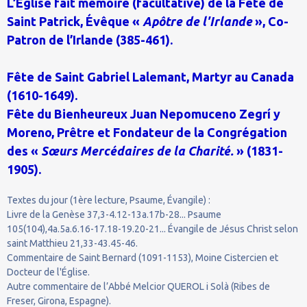
L’Église fait mémoire (facultative) de la Fête de
Saint Patrick, Évêque «
Apôtre de l'Irlande
», Co-
Patron de l’Irlande (385-461).
Fête de Saint Gabriel Lalemant, Martyr au Canada
(1610-1649).
Fête du Bienheureux Juan Nepomuceno Zegrí y
Moreno, Prêtre et Fondateur de la Congrégation
des «
Sœurs Mercédaires de la Charité.
» (1831-
1905).
Textes du jour (1ère lecture, Psaume, Évangile) :
Livre de la Genèse 37,3-4.12-13a.17b-28... Psaume
105(104),4a.5a.6.16-17.18-19.20-21... Évangile de Jésus Christ selon
saint Matthieu 21,33-43.45-46.
Commentaire de Saint Bernard (1091-1153), Moine Cistercien et
Docteur de l'Église.
Autre commentaire de l’Abbé Melcior QUEROL i Solà (Ribes de
Freser, Girona, Espagne).