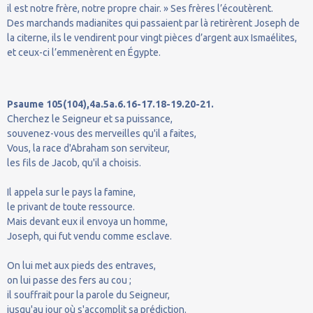
il est notre frère, notre propre chair. » Ses frères l’écoutèrent.
Des marchands madianites qui passaient par là retirèrent Joseph de
la citerne, ils le vendirent pour vingt pièces d’argent aux Ismaélites,
et ceux-ci l’emmenèrent en Égypte.
Psaume 105(104),4a.5a.6.16-17.18-19.20-21.
Cherchez le Seigneur et sa puissance,
souvenez-vous des merveilles qu'il a faites,
Vous, la race d'Abraham son serviteur,
les fils de Jacob, qu'il a choisis.
Il appela sur le pays la famine,
le privant de toute ressource.
Mais devant eux il envoya un homme,
Joseph, qui fut vendu comme esclave.
On lui met aux pieds des entraves,
on lui passe des fers au cou ;
il souffrait pour la parole du Seigneur,
jusqu'au jour où s'accomplit sa prédiction.