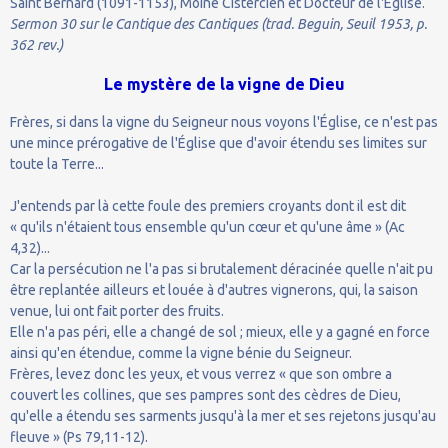
Saint Bernard (1091-1153), Moine Cistercien et Docteur de l'Église.
Sermon 30 sur le Cantique des Cantiques (trad. Beguin, Seuil 1953, p.
362 rev.)
Le mystère de la vigne de Dieu
Frères, si dans la vigne du Seigneur nous voyons l'Église, ce n'est pas
une mince prérogative de l'Église que d'avoir étendu ses limites sur
toute la Terre...
J'entends par là cette foule des premiers croyants dont il est dit
« qu'ils n'étaient tous ensemble qu'un cœur et qu'une âme » (Ac
4,32)...
Car la persécution ne l'a pas si brutalement déracinée quelle n'ait pu
être replantée ailleurs et louée à d'autres vignerons, qui, la saison
venue, lui ont fait porter des fruits.
Elle n'a pas péri, elle a changé de sol ; mieux, elle y a gagné en force
ainsi qu'en étendue, comme la vigne bénie du Seigneur.
Frères, levez donc les yeux, et vous verrez « que son ombre a
couvert les collines, que ses pampres sont des cèdres de Dieu,
qu'elle a étendu ses sarments jusqu'à la mer et ses rejetons jusqu'au
fleuve » (Ps 79,11-12).