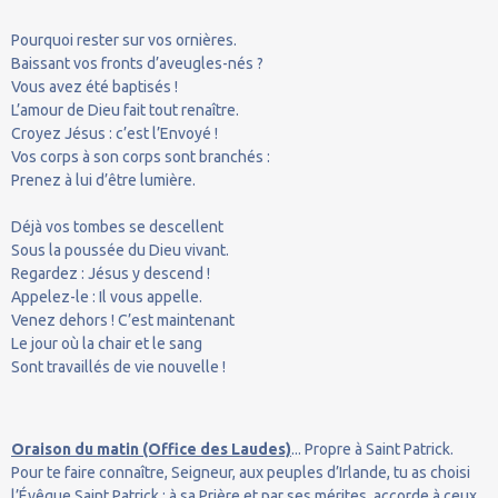
Pourquoi rester sur vos ornières.
Baissant vos fronts d’aveugles-nés ?
Vous avez été baptisés !
L’amour de Dieu fait tout renaître.
Croyez Jésus : c’est l’Envoyé !
Vos corps à son corps sont branchés :
Prenez à lui d’être lumière.
Déjà vos tombes se descellent
Sous la poussée du Dieu vivant.
Regardez : Jésus y descend !
Appelez-le : Il vous appelle.
Venez dehors ! C’est maintenant
Le jour où la chair et le sang
Sont travaillés de vie nouvelle !
Oraison du matin (Office des Laudes)
... Propre à Saint Patrick.
Pour te faire connaître, Seigneur, aux peuples d’Irlande, tu as choisi
l’Évêque Saint Patrick ; à sa Prière et par ses mérites, accorde à ceux