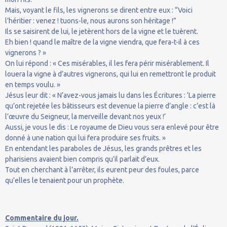
Mais, voyant le fils, les vignerons se dirent entre eux : “Voici
l’héritier : venez ! tuons-le, nous aurons son héritage !”
Ils se saisirent de lui, le jetèrent hors de la vigne et le tuèrent.
Eh bien ! quand le maître de la vigne viendra, que fera-t-il à ces
vignerons ? »
On lui répond : « Ces misérables, il les fera périr misérablement. Il
louera la vigne à d’autres vignerons, qui lui en remettront le produit
en temps voulu. »
Jésus leur dit : « N’avez-vous jamais lu dans les Écritures : ‘La pierre
qu’ont rejetée les bâtisseurs est devenue la pierre d’angle : c’est là
l’œuvre du Seigneur, la merveille devant nos yeux !’
Aussi, je vous le dis : Le royaume de Dieu vous sera enlevé pour être
donné à une nation qui lui fera produire ses fruits. »
En entendant les paraboles de Jésus, les grands prêtres et les
pharisiens avaient bien compris qu’il parlait d’eux.
Tout en cherchant à l’arrêter, ils eurent peur des foules, parce
qu’elles le tenaient pour un prophète.
Commentaire du jour.