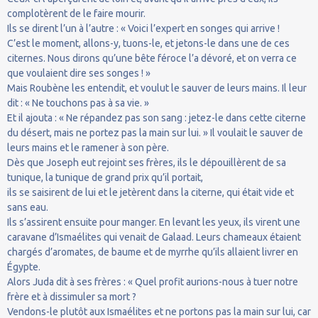
complotèrent de le faire mourir.
Ils se dirent l’un à l’autre : « Voici l’expert en songes qui arrive !
C’est le moment, allons-y, tuons-le, et jetons-le dans une de ces
citernes. Nous dirons qu’une bête féroce l’a dévoré, et on verra ce
que voulaient dire ses songes ! »
Mais Roubène les entendit, et voulut le sauver de leurs mains. Il leur
dit : « Ne touchons pas à sa vie. »
Et il ajouta : « Ne répandez pas son sang : jetez-le dans cette citerne
du désert, mais ne portez pas la main sur lui. » Il voulait le sauver de
leurs mains et le ramener à son père.
Dès que Joseph eut rejoint ses frères, ils le dépouillèrent de sa
tunique, la tunique de grand prix qu’il portait,
ils se saisirent de lui et le jetèrent dans la citerne, qui était vide et
sans eau.
Ils s’assirent ensuite pour manger. En levant les yeux, ils virent une
caravane d’Ismaélites qui venait de Galaad. Leurs chameaux étaient
chargés d’aromates, de baume et de myrrhe qu’ils allaient livrer en
Égypte.
Alors Juda dit à ses frères : « Quel profit aurions-nous à tuer notre
frère et à dissimuler sa mort ?
Vendons-le plutôt aux Ismaélites et ne portons pas la main sur lui, car