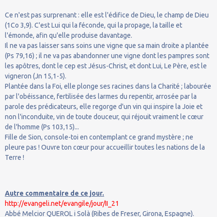
Ce n'est pas surprenant : elle est l'édifice de Dieu, le champ de Dieu
(1Co 3,9). C'est Lui qui la féconde, qui la propage, la taille et
l'émonde, afin qu'elle produise davantage.
Il ne va pas laisser sans soins une vigne que sa main droite a plantée
(Ps 79,16) ; il ne va pas abandonner une vigne dont les pampres sont
les apôtres, dont le cep est Jésus-Christ, et dont Lui, Le Père, est le
vigneron (Jn 15,1-5).
Plantée dans la Foi, elle plonge ses racines dans la Charité ; labourée
par l'obéissance, fertilisée des larmes du repentir, arrosée par la
parole des prédicateurs, elle regorge d'un vin qui inspire la Joie et
non l'inconduite, vin de toute douceur, qui réjouit vraiment le cœur
de l'homme (Ps 103,15)...
Fille de Sion, console-toi en contemplant ce grand mystère ; ne
pleure pas ! Ouvre ton cœur pour accueillir toutes les nations de la
Terre !
Autre commentaire de ce jour.
http://evangeli.net/evangile/jour/II_21
Abbé Melcior QUEROL i Solà (Ribes de Freser, Girona, Espagne).