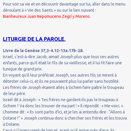
Pour voir sa vie et en découvrir davantage sur lui, aller dans le menu
déroulant à « Vie des Saints » ou sur le lien suivant :
Bienheureux Juan Nepomuceno Zegrí y Moreno.
LITURGIE DE LA PAROLE.
Livre de la Genèse 37,3-4.12-13a.17b-28.
Israël, c’est-à-dire Jacob, aimait Joseph plus que tous ses autres
enfants, parce qu’il était le fils de sa vieillesse, et il lui fit faire une
tunique de grand prix.
En voyant qu’il leur préférait Joseph, ses autres fils se mirent à
détester celui-ci, et ils ne pouvaient plus lui parler sans hostilité.
Les frères de Joseph étaient allés à Sichem faire paître le troupeau
de leur père.
Israël dit à Joseph : « Tes frères ne gardent-ils pas le troupeau à
Sichem ? Va donc les trouver de ma part ! » Il répondit : « Me voici. »
L’homme dit : « Ils sont partis d’ici, et je les ai entendu dire : “Allons à
Dotane !” » Joseph continua donc à chercher ses frères et les trouva
à Dotane.
Ceux-ci l’aperçurent de loin et, avant qu’il arrive près d’eux, ils