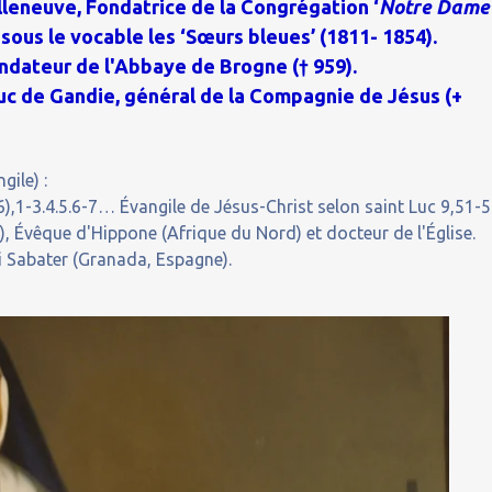
lleneuve, Fondatrice de la Congrégation ‘
Notre Dame
sous le vocable les ‘Sœurs bleues’ (1811- 1854).
ndateur de l'Abbaye de Brogne († 959).
Duc de Gandie, général de la Compagnie de Jésus (+
gile) :
,1-3.4.5.6-7… Évangile de Jésus-Christ selon saint Luc 9,51-5
 Évêque d'Hippone (Afrique du Nord) et docteur de l'Église.
i Sabater (Granada, Espagne).