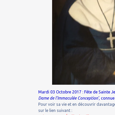
Mardi 03 Octobre 2017 : Fête de Sainte Je
Dame de l’Immaculée Conception’,
connue 
Pour voir sa vie et en découvrir davantage
sur le lien suivant :