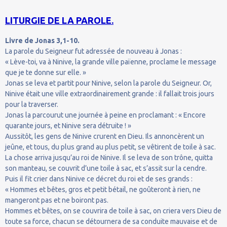
LITURGIE DE LA PAROLE.
Livre de Jonas 3,1-10.
La parole du Seigneur fut adressée de nouveau à Jonas :
« Lève-toi, va à Ninive, la grande ville païenne, proclame le message
que je te donne sur elle. »
Jonas se leva et partit pour Ninive, selon la parole du Seigneur. Or,
Ninive était une ville extraordinairement grande : il fallait trois jours
pour la traverser.
Jonas la parcourut une journée à peine en proclamant : « Encore
quarante jours, et Ninive sera détruite ! »
Aussitôt, les gens de Ninive crurent en Dieu. Ils annoncèrent un
jeûne, et tous, du plus grand au plus petit, se vêtirent de toile à sac.
La chose arriva jusqu’au roi de Ninive. Il se leva de son trône, quitta
son manteau, se couvrit d’une toile à sac, et s’assit sur la cendre.
Puis il fit crier dans Ninive ce décret du roi et de ses grands :
« Hommes et bêtes, gros et petit bétail, ne goûteront à rien, ne
mangeront pas et ne boiront pas.
Hommes et bêtes, on se couvrira de toile à sac, on criera vers Dieu de
toute sa force, chacun se détournera de sa conduite mauvaise et de