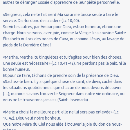
autres te dérange? Essaie d'apprendre de leur piété personnelle.
«Seigneur, cela ne te fait rien? Ma sœur me laisse seule à faire le
service. Dis-lui donc de m'aider» (Lc 10,40).
Servir les autres, par Amour pour Dieu, est un honneur, et non une
charge. Nous servons, avec joie, comme la Vierge à sa cousine Sainte
Élizabeth ou lors des noces de Cana, ou comme Jésus, au lavage de
pieds de la Dernière Cène?
«Marthe, Marthe, tu t'inquiètes et tu t'agites pour bien des choses.
Une seule est nécessaire» (Lc 10,41-42). Ne perdons pas la paix, ni la
bonne humeur.
Et pour ce faire, tâchons de prendre soin de la présence de Dieu.
«Sachez-le bien: il y a quelque chose de saint, de divin, caché dans
les situations quotidiennes, que chacun de nous devons découvrir
(…); ou nous savons trouver le Seigneur dans notre vie ordinaire, ou
nous ne le trouverons jamais» (Saint Josemaría).
«Marie a choisi la meilleure part: elle ne lui sera pas enlevée» (Lc
10,42). Dieu veut notre bonheur.
Que notre Mère du Ciel nous aide à trouver la joie du don de nous-