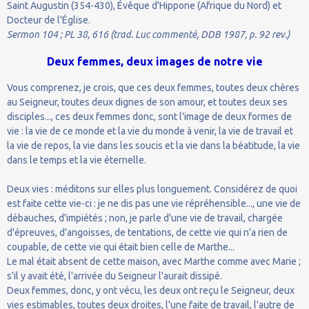
Saint Augustin (354-430), Évêque d'Hippone (Afrique du Nord) et
Docteur de l'Église.
Sermon 104 ; PL 38, 616 (trad. Luc commenté, DDB 1987, p. 92 rev.)
Deux femmes, deux images de notre vie
Vous comprenez, je crois, que ces deux femmes, toutes deux chères
au Seigneur, toutes deux dignes de son amour, et toutes deux ses
disciples..., ces deux femmes donc, sont l'image de deux formes de
vie : la vie de ce monde et la vie du monde à venir, la vie de travail et
la vie de repos, la vie dans les soucis et la vie dans la béatitude, la vie
dans le temps et la vie éternelle.
Deux vies : méditons sur elles plus longuement. Considérez de quoi
est faite cette vie-ci : je ne dis pas une vie répréhensible..., une vie de
débauches, d'impiétés ; non, je parle d'une vie de travail, chargée
d'épreuves, d'angoisses, de tentations, de cette vie qui n'a rien de
coupable, de cette vie qui était bien celle de Marthe...
Le mal était absent de cette maison, avec Marthe comme avec Marie ;
s'il y avait été, l'arrivée du Seigneur l'aurait dissipé.
Deux femmes, donc, y ont vécu, les deux ont reçu le Seigneur, deux
vies estimables, toutes deux droites, l'une faite de travail, l'autre de