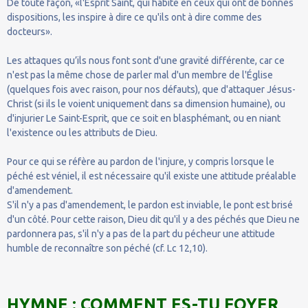
De toute façon, «l'Esprit Saint, qui habite en ceux qui ont de bonnes
dispositions, les inspire à dire ce qu'ils ont à dire comme des
docteurs».
Les attaques qu’ils nous font sont d'une gravité différente, car ce
n'est pas la même chose de parler mal d'un membre de l'Église
(quelques fois avec raison, pour nos défauts), que d'attaquer Jésus-
Christ (si ils le voient uniquement dans sa dimension humaine), ou
d'injurier Le Saint-Esprit, que ce soit en blasphémant, ou en niant
l'existence ou les attributs de Dieu.
Pour ce qui se réfère au pardon de l'injure, y compris lorsque le
péché est véniel, il est nécessaire qu'il existe une attitude préalable
d'amendement.
S'il n'y a pas d'amendement, le pardon est inviable, le pont est brisé
d'un côté. Pour cette raison, Dieu dit qu'il y a des péchés que Dieu ne
pardonnera pas, s'il n'y a pas de la part du pécheur une attitude
humble de reconnaître son péché (cf. Lc 12,10).
HYMNE : COMMENT ES-TU FOYER