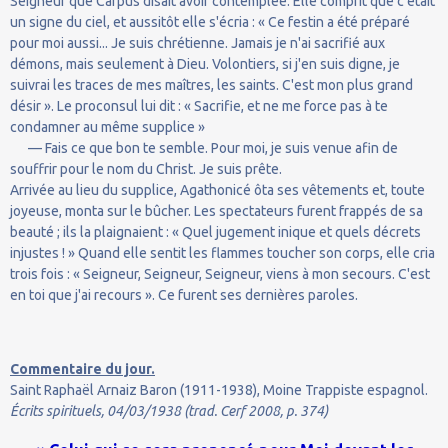
Seigneur que Carpus disait avoir contemplée. Elle comprit que c'était
un signe du ciel, et aussitôt elle s'écria : « Ce festin a été préparé
pour moi aussi... Je suis chrétienne. Jamais je n'ai sacrifié aux
démons, mais seulement à Dieu. Volontiers, si j'en suis digne, je
suivrai les traces de mes maîtres, les saints. C'est mon plus grand
désir ». Le proconsul lui dit : « Sacrifie, et ne me force pas à te
condamner au même supplice »
— Fais ce que bon te semble. Pour moi, je suis venue afin de
souffrir pour le nom du Christ. Je suis prête.
Arrivée au lieu du supplice, Agathonicé ôta ses vêtements et, toute
joyeuse, monta sur le bûcher. Les spectateurs furent frappés de sa
beauté ; ils la plaignaient : « Quel jugement inique et quels décrets
injustes ! » Quand elle sentit les flammes toucher son corps, elle cria
trois fois : « Seigneur, Seigneur, Seigneur, viens à mon secours. C'est
en toi que j'ai recours ». Ce furent ses dernières paroles.
Commentaire du jour.
Saint Raphaël Arnaiz Baron (1911-1938), Moine Trappiste espagnol.
Écrits spirituels, 04/03/1938 (trad. Cerf 2008, p. 374)