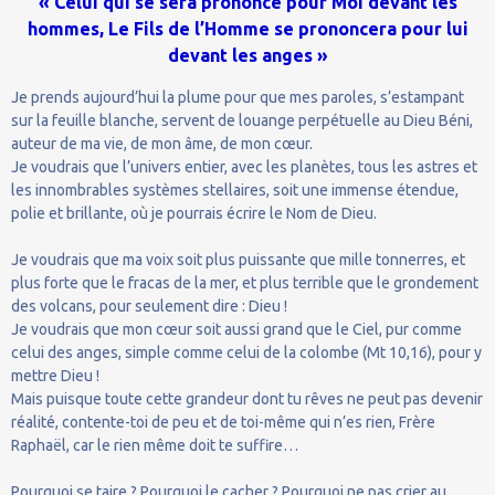
« Celui qui se sera prononcé pour Moi devant les
hommes, Le Fils de l’Homme se prononcera pour lui
devant les anges »
Je prends aujourd’hui la plume pour que mes paroles, s’estampant
sur la feuille blanche, servent de louange perpétuelle au Dieu Béni,
auteur de ma vie, de mon âme, de mon cœur.
Je voudrais que l’univers entier, avec les planètes, tous les astres et
les innombrables systèmes stellaires, soit une immense étendue,
polie et brillante, où je pourrais écrire le Nom de Dieu.
Je voudrais que ma voix soit plus puissante que mille tonnerres, et
plus forte que le fracas de la mer, et plus terrible que le grondement
des volcans, pour seulement dire : Dieu !
Je voudrais que mon cœur soit aussi grand que le Ciel, pur comme
celui des anges, simple comme celui de la colombe (Mt 10,16), pour y
mettre Dieu !
Mais puisque toute cette grandeur dont tu rêves ne peut pas devenir
réalité, contente-toi de peu et de toi-même qui n’es rien, Frère
Raphaël, car le rien même doit te suffire…
Pourquoi se taire ? Pourquoi le cacher ? Pourquoi ne pas crier au