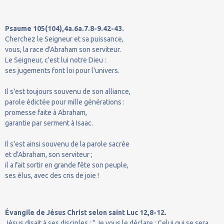
Psaume 105(104),4a.6a.7.8-9.42-43.
Cherchez le Seigneur et sa puissance,
vous, la race d'Abraham son serviteur.
Le Seigneur, c'est lui notre Dieu :
ses jugements font loi pour l'univers.
Il s'est toujours souvenu de son alliance,
parole édictée pour mille générations :
promesse faite à Abraham,
garantie par serment à Isaac.
Il s'est ainsi souvenu de la parole sacrée
et d'Abraham, son serviteur ;
il a fait sortir en grande fête son peuple,
ses élus, avec des cris de joie !
Évangile de Jésus Christ selon saint Luc 12,8-12.
Jésus disait à ses disciples : " Je vous le déclare : Celui qui se sera