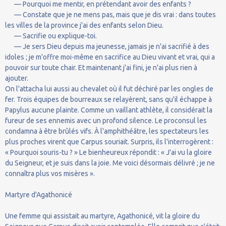
— Pourquoi me mentir, en prétendant avoir des enfants ?
— Constate que je ne mens pas, mais que je dis vrai : dans toutes
les villes de la province j'ai des enfants selon Dieu.
— Sacrifie ou explique-toi.
— Je sers Dieu depuis ma jeunesse, jamais je n'ai sacrifié à des
idoles ; je m'offre moi-même en sacrifice au Dieu vivant et vrai, qui a
pouvoir sur toute chair. Et maintenant j'ai fini, je n'ai plus rien à
ajouter.
On l'attacha lui aussi au chevalet où il fut déchiré par les ongles de
fer. Trois équipes de bourreaux se relayèrent, sans qu'il échappe à
Papylus aucune plainte. Comme un vaillant athlète, il considérait la
fureur de ses ennemis avec un profond silence. Le proconsul les
condamna à être brûlés vifs. À l'amphithéâtre, les spectateurs les
plus proches virent que Carpus souriait. Surpris, ils l'interrogèrent :
« Pourquoi souris-tu ? » Le bienheureux répondit : « J'ai vu la gloire
du Seigneur, et je suis dans la joie. Me voici désormais délivré ; je ne
connaîtra plus vos misères ».
Martyre d'Agathonicé
Une femme qui assistait au martyre, Agathonicé, vit la gloire du