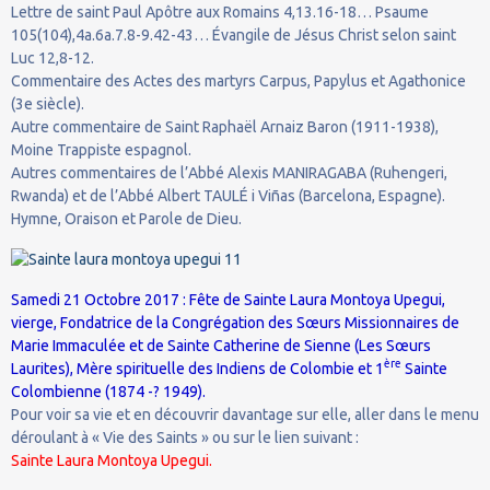
Lettre de saint Paul Apôtre aux Romains 4,13.16-18… Psaume
105(104),4a.6a.7.8-9.42-43… Évangile de Jésus Christ selon saint
Luc 12,8-12.
Commentaire des Actes des martyrs Carpus, Papylus et Agathonice
(3e siècle).
Autre commentaire de Saint Raphaël Arnaiz Baron (1911-1938),
Moine Trappiste espagnol.
Autres commentaires de l’Abbé Alexis MANIRAGABA (Ruhengeri,
Rwanda) et de l’Abbé Albert TAULÉ i Viñas (Barcelona, Espagne).
Hymne, Oraison et Parole de Dieu.
Samedi 21 Octobre 2017 : Fête de Sainte Laura Montoya Upegui,
vierge, Fondatrice de la Congrégation des Sœurs Missionnaires de
Marie Immaculée et de Sainte Catherine de Sienne (Les Sœurs
ère
Laurites), Mère spirituelle des Indiens de Colombie et 1
Sainte
Colombienne (1874 -? 1949).
Pour voir sa vie et en découvrir davantage sur elle, aller dans le menu
déroulant à « Vie des Saints » ou sur le lien suivant :
Sainte Laura Montoya Upegui.