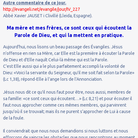
Autre commentaire de ce jour.
http://evangeli.net/evangile/jour/IV_227
Abbé Xavier JAUSET i Clivillé (Lleida, Espagne).
Ma mère et mes frères, ce sont ceux qui écoutent la
Parole de Dieu, et qui la mettent en pratique.
Aujourd'hui, nous lisons un beau passage des Évangiles. Jésus
n'offense en rien sa Mère, car Elle est la première à écouter la Parole
de Dieu et d'Elle naquît Celui-là même qui est la Parole.
C'est Elle aussi qui a le plus parfaitement accompli la volonté de
Dieu: «Voici la servante du Seigneur, qu'il me soit fait selon ta Parole»
(Lc 1,38), répond-Elle à l'ange lors de l'Annonciation.
Jésus nous dit ce qu'il nous faut pour être, nous aussi, membres de
sa famille: «ce sont ceux qui écoutent…» (Lc 8,21) et pour écouter il
faut nous approcher comme ces mêmes membres, qui parvinrent
jusqu'où il se trouvait; mais ils ne purent s'approcher de Lui à cause
de la foule.
Il conviendrait que nous nous demandions si nous luttons et nous
efforçons de vaincre les obstacles que nous rencontrons au moment