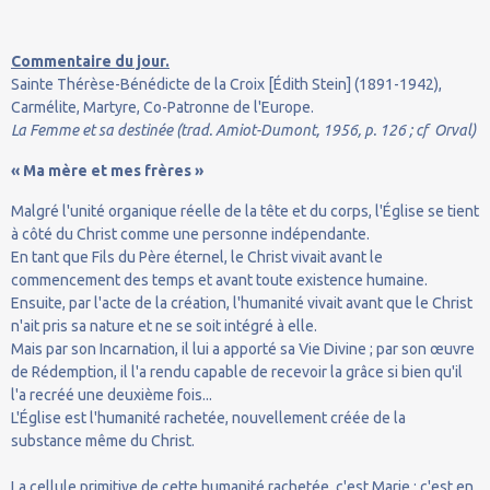
Commentaire du jour.
Sainte Thérèse-Bénédicte de la Croix [Édith Stein] (1891-1942),
Carmélite, Martyre, Co-Patronne de l'Europe.
La Femme et sa destinée (trad. Amiot-Dumont, 1956, p. 126 ; cf Orval)
« Ma mère et mes frères »
Malgré l'unité organique réelle de la tête et du corps, l'Église se tient
à côté du Christ comme une personne indépendante.
En tant que Fils du Père éternel, le Christ vivait avant le
commencement des temps et avant toute existence humaine.
Ensuite, par l'acte de la création, l'humanité vivait avant que le Christ
n'ait pris sa nature et ne se soit intégré à elle.
Mais par son Incarnation, il lui a apporté sa Vie Divine ; par son œuvre
de Rédemption, il l'a rendu capable de recevoir la grâce si bien qu'il
l'a recréé une deuxième fois...
L'Église est l'humanité rachetée, nouvellement créée de la
substance même du Christ.
La cellule primitive de cette humanité rachetée, c'est Marie ; c'est en