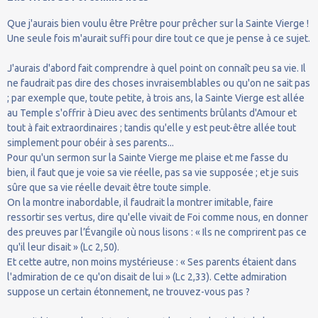
Que j'aurais bien voulu être Prêtre pour prêcher sur la Sainte Vierge !
Une seule fois m'aurait suffi pour dire tout ce que je pense à ce sujet.
J'aurais d'abord fait comprendre à quel point on connaît peu sa vie. Il
ne faudrait pas dire des choses invraisemblables ou qu'on ne sait pas
; par exemple que, toute petite, à trois ans, la Sainte Vierge est allée
au Temple s'offrir à Dieu avec des sentiments brûlants d'Amour et
tout à fait extraordinaires ; tandis qu'elle y est peut-être allée tout
simplement pour obéir à ses parents...
Pour qu'un sermon sur la Sainte Vierge me plaise et me fasse du
bien, il faut que je voie sa vie réelle, pas sa vie supposée ; et je suis
sûre que sa vie réelle devait être toute simple.
On la montre inabordable, il faudrait la montrer imitable, faire
ressortir ses vertus, dire qu'elle vivait de Foi comme nous, en donner
des preuves par l’Évangile où nous lisons : « Ils ne comprirent pas ce
qu'il leur disait » (Lc 2,50).
Et cette autre, non moins mystérieuse : « Ses parents étaient dans
l'admiration de ce qu'on disait de lui » (Lc 2,33). Cette admiration
suppose un certain étonnement, ne trouvez-vous pas ?