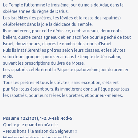
Le Temple fut terminé le troisième jour du mois de Adar, dans la
sixième année du règne de Darius.
Les Israélites (les prêtres, les lévites et le reste des rapatriés)
célébrèrent dans la joie la dédicace du Temple.
Ils immolèrent, pour cette dédicace, cent taureaux, deux cents
béliers, quatre cents agneaux et, en sacrifice pour le péché de tout
Israël, douze boucs, d'après le nombre des tribus d'Israël.
Puis ils installèrent les prêtres selon leurs classes, et les lévites
selon leurs groupes, pour servir dans le temple de Jérusalem,
suivant les prescriptions du livre de Moïse.
Les rapatriés célébrèrent la Pâque le quatorzième jour du premier
mois.
Tous les prêtres et tous les lévites, sans exception, s'étaient
purifiés : tous étaient purs. Ils immolèrent donc la Pâque pour tous
les rapatriés, pour leurs frères les prêtres, et pour eux-mêmes.
Psaume 122(121),1-2.3-4ab.4cd-5.
Quelle joie quand on m'a dit :
« Nous irons à la maison du Seigneur ! »
Maintenant notre marche prend fin