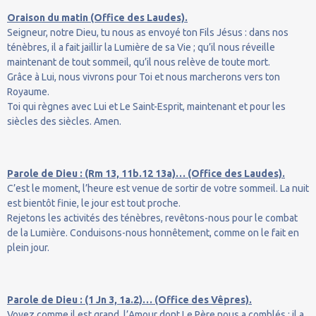
Oraison du matin (Office des Laudes).
Seigneur, notre Dieu, tu nous as envoyé ton Fils Jésus : dans nos
ténèbres, il a fait jaillir la Lumière de sa Vie ; qu’il nous réveille
maintenant de tout sommeil, qu’il nous relève de toute mort.
Grâce à Lui, nous vivrons pour Toi et nous marcherons vers ton
Royaume.
Toi qui règnes avec Lui et Le Saint-Esprit, maintenant et pour les
siècles des siècles. Amen.
Parole de Dieu : (Rm 13, 11b.12 13a)… (Office des Laudes).
C’est le moment, l’heure est venue de sortir de votre sommeil. La nuit
est bientôt finie, le jour est tout proche.
Rejetons les activités des ténèbres, revêtons-nous pour le combat
de la Lumière. Conduisons-nous honnêtement, comme on le fait en
plein jour.
Parole de Dieu : (1 Jn 3, 1a.2)… (Office des Vêpres).
Voyez comme il est grand, l’Amour dont Le Père nous a comblés : il a